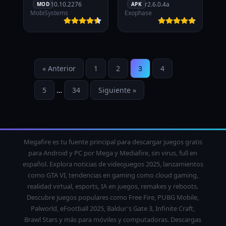
10.10.2276
r2.6.0.4a
MOD
APK
MobiSystems
Exophase
« Anterior
1
2
3
4
5
…
34
Siguiente »
Megafire es tu fuente principal para descargar juegos gratis
para Android y PC por Mega y Mediafire, sin virus, full en
español. Explora noticias de videojuegos 2025, lanzamientos
como GTA VI, tendencias en gaming como cloud gaming,
realidad virtual, esports, IA en juegos, remakes y reboots.
Descubre juegos populares como Free Fire, PUBG Mobile,
Palworld, eFootball 2025, Baldur's Gate 3, Infinite Craft,
Brawl Stars y más para móviles y computadoras. Descargas