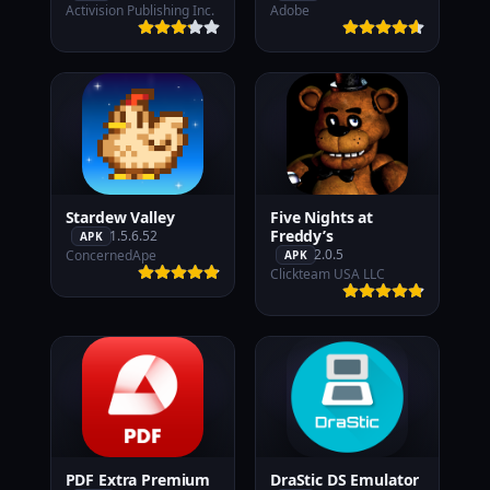
Activision Publishing Inc.
Adobe
Stardew Valley
Five Nights at
Freddy’s
1.5.6.52
APK
2.0.5
ConcernedApe
APK
Clickteam USA LLC
PDF Extra Premium
DraStic DS Emulator