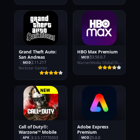
Grand Theft Auto:
HBO Max Premium
San Andreas
53.50.0.7
MOD
2.11.217
WarnerMedia Global Digital Services LLC
MOD
Rockstar Games
Call of Duty®:
Adobe Express
Warzone™ Mobile
Premium
3.3.5.17770353
25.0.0
APK
MOD