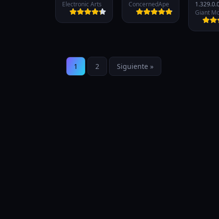
Electronic Arts
ConcernedApe
1.329.0.
1
2
Siguiente »