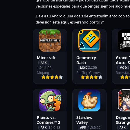
gráficos de alta calidad y jugabilidad optimizada. Adem
versiones especiales para que tengas siempre algo nu
Dale a tu Android una dosis de entretenimiento con sol
diversión está aquí, esperando por ti! 🎉
Minecraft
Geometry
Grand 
Dash
Auto: 
APK
Andrea
2.206
2
1.21.1.03
MOD
MOD
Mojang
RobTop Games
Plants vs.
Stardew
Dragon
Zombies™ 3
Valley
Strong
Warrio
12.0.13
1.5.6.52
APK
APK
APK