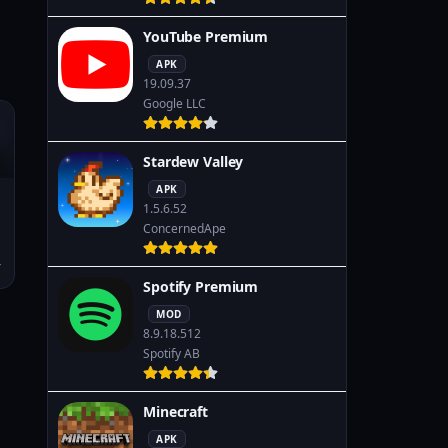
YouTube Premium
APK
19.09.37
Google LLC
Stardew Valley
APK
1.5.6.52
ConcernedApe
Spotify Premium
MOD
8.9.18.512
Spotify AB
Minecraft
APK