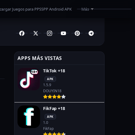
cargar Juegos para PPSSPP Android APK
Más
¿Como Descargar?
Superar Límite de Mega
Programas
Recomendados
APPS MÁS VISTAS
TikTok +18
APK
1.5.9
DOUYIN18
FikFap +18
APK
1.0
FikFap