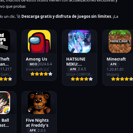
ás, muchos de estos títulos vienen con actualizaciones exclusivas y
evo que probar.
o un clic. 🚀
Descarga gratis y disfruta de juegos sin límites
. ¡La
Theft
Among Us
HATSUNE
Minecraft
San
MIKU:
2024.6.4
MOD
APK
s
COLORFUL
.11.217
2.6.5
Innersloth LLC
1.20.81.01
APK
STAGE!
Rockstar Games
SEGA CORPORATION
Mojang
 Ball
Five Nights
est
at Freddy’s
r
2.0.5
APK