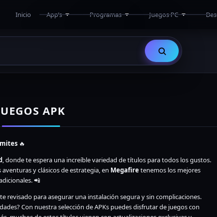
Inicio
App’s
Programas
Juegos PC
Des
APK
Adobe
Multiplayer Online
Juegos APK
Activadores
Altos Requisitos
Antivirus y Antimalware
Medios Requisitos
Diseño y Edicion
Bajos Requisitos
Drivers
Eroge
Limpieza y Optimización
JUEGOS APK
Ofimática
3D
Programación
ímites
🔥
Utilidades
d
, donde te espera una increíble variedad de títulos para todos los gustos.
aventuras y clásicos de estrategia, en
Megafire
tenemos los mejores
dicionales. 📲
e revisado para asegurar una instalación segura y sin complicaciones.
idades? Con nuestra selección de APKs puedes disfrutar de juegos con