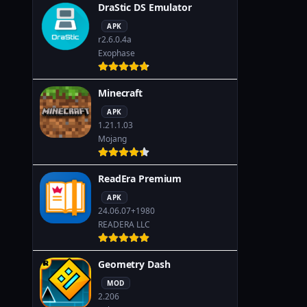
DraStic DS Emulator
APK
r2.6.0.4a
Exophase
Minecraft
APK
1.21.1.03
Mojang
ReadEra Premium
APK
24.06.07+1980
READERA LLC
Geometry Dash
MOD
2.206