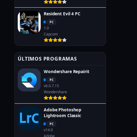
Resident Evil 4 PC
PC
1.0
Capcom
ÚLTIMOS PROGRAMAS
Wondershare Repairit
PC
v6.0.7.15
Wondershare
Adobe Photoshop
Lightroom Classic
PC
v14.0
Adobe