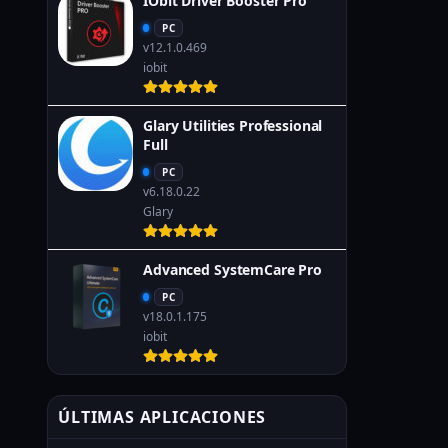
IObit Driver Booster Pro
PC
v12.1.0.469
iobit
Glary Utilities Professional
Full
PC
v6.18.0.22
Glary
Advanced SystemCare Pro
PC
v18.0.1.175
iobit
ÚLTIMAS APLICACIONES