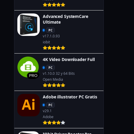
Advanced SystemCare
Ultimate
PC
v17.1.0.93
iobit
4K Video Downloader Full
PC
v1.10.0 32 y 64 Bits
Open Media
Adobe illustrator PC Gratis
PC
v29.1
Adobe