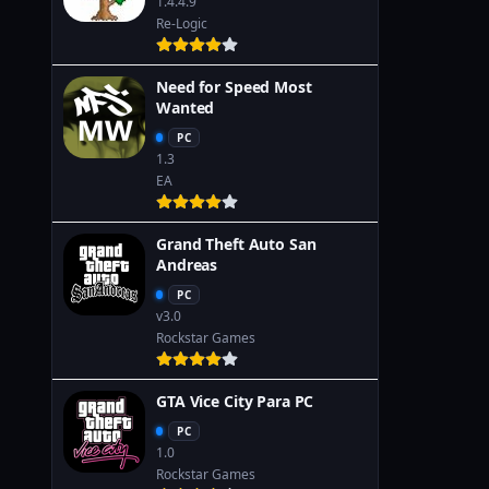
1.4.4.9
Re-Logic
Need for Speed Most
Wanted
PC
1.3
EA
Grand Theft Auto San
Andreas
PC
v3.0
Rockstar Games
GTA Vice City Para PC
PC
1.0
Rockstar Games