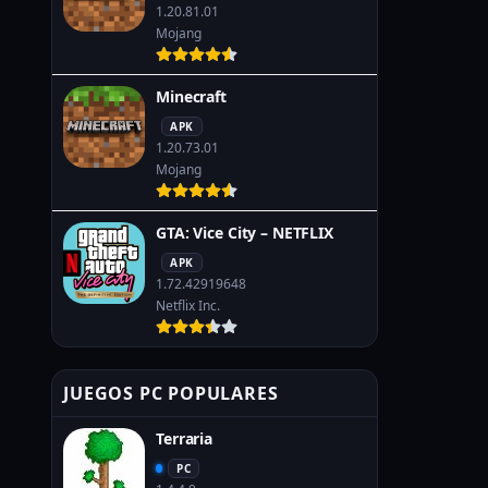
1.20.81.01
Mojang
Minecraft
APK
1.20.73.01
Mojang
GTA: Vice City – NETFLIX
APK
1.72.42919648
Netflix Inc.
JUEGOS PC POPULARES
Terraria
PC