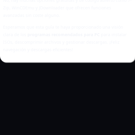
No, hay muchas opciones gratuitas y de código abierto como 7-
Zip, WinCDEmu y JDownloader que ofrecen funciones
avanzadas sin coste alguno.
Esperamos que esta guía te haya proporcionado una visión
clara de los
programas recomendados para PC
para instalar
ISOs, descomprimir archivos y gestionar descargas. ¡Feliz
navegación y descargas eficientes!