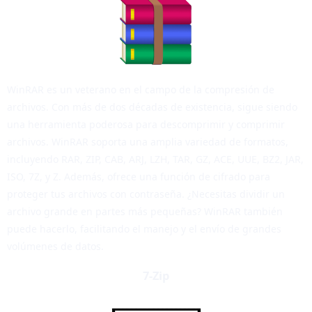
WinRAR es un veterano en el campo de la compresión de
archivos. Con más de dos décadas de existencia, sigue siendo
una herramienta poderosa para descomprimir y comprimir
archivos. WinRAR soporta una amplia variedad de formatos,
incluyendo RAR, ZIP, CAB, ARJ, LZH, TAR, GZ, ACE, UUE, BZ2, JAR,
ISO, 7Z, y Z. Además, ofrece una función de cifrado para
proteger tus archivos con contraseña. ¿Necesitas dividir un
archivo grande en partes más pequeñas? WinRAR también
puede hacerlo, facilitando el manejo y el envío de grandes
volúmenes de datos.
7-Zip