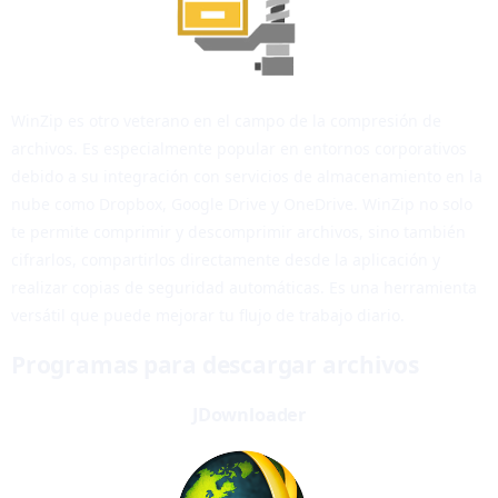
WinZip es otro veterano en el campo de la compresión de
archivos. Es especialmente popular en entornos corporativos
debido a su integración con servicios de almacenamiento en la
nube como Dropbox, Google Drive y OneDrive. WinZip no solo
te permite comprimir y descomprimir archivos, sino también
cifrarlos, compartirlos directamente desde la aplicación y
realizar copias de seguridad automáticas. Es una herramienta
versátil que puede mejorar tu flujo de trabajo diario.
Programas para descargar archivos
JDownloader