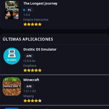
The Longest Journey
PC
1.0.4
Empire Interactive
ÚLTIMAS APLICACIONES
DraStic DS Emulator
APK
r2.6.0.4a
Exophase
Minecraft
APK
1.21.1.03
Mojang