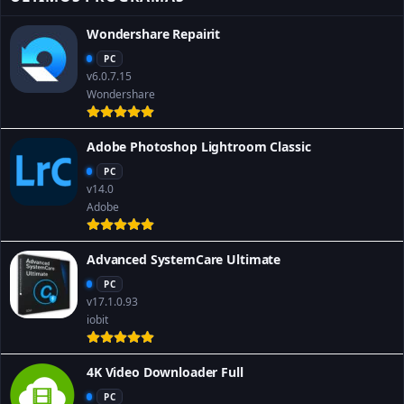
Wondershare Repairit
PC
v6.0.7.15
Wondershare
Adobe Photoshop Lightroom Classic
PC
v14.0
Adobe
Advanced SystemCare Ultimate
PC
v17.1.0.93
iobit
4K Video Downloader Full
PC