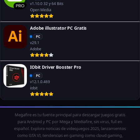
v1.10.0 32 y 64 Bits
Open Media
Adobe illustrator PC Gratis
PC
v29.1
Adobe
IObit Driver Booster Pro
PC
v12.1.0.469
iobit
Megafire es tu fuente principal para descargar juegos gratis
para Android y PC por Mega y Mediafire, sin virus, full en
español. Explora noticias de videojuegos 2025, lanzamientos
como GTA VI, tendencias en gaming como cloud gaming,