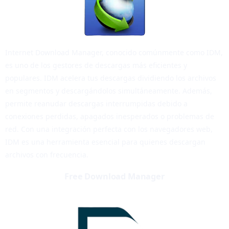
Internet Download Manager, conocido comúnmente como IDM,
es uno de los gestores de descargas más eficientes y
populares. IDM acelera tus descargas dividiendo los archivos
en segmentos y descargándolos simultáneamente. Además,
permite reanudar descargas interrumpidas debido a
conexiones perdidas, apagados inesperados o problemas de
red. Con una integración perfecta con los navegadores web,
IDM es una herramienta esencial para quienes descargan
archivos con frecuencia.
Free Download Manager