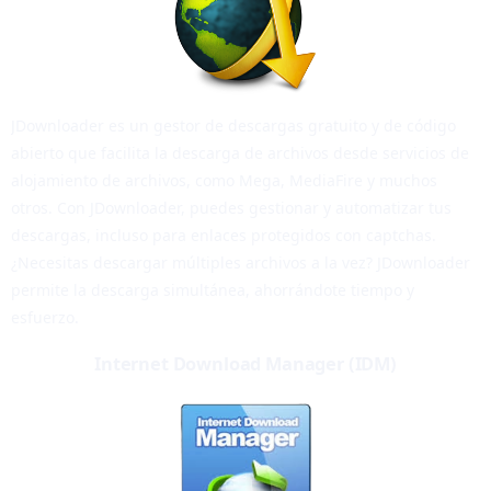
JDownloader es un gestor de descargas gratuito y de código
abierto que facilita la descarga de archivos desde servicios de
alojamiento de archivos, como Mega, MediaFire y muchos
otros. Con JDownloader, puedes gestionar y automatizar tus
descargas, incluso para enlaces protegidos con captchas.
¿Necesitas descargar múltiples archivos a la vez? JDownloader
permite la descarga simultánea, ahorrándote tiempo y
esfuerzo.
Internet Download Manager (IDM)