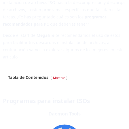
instalación de archivos ISO hasta la descompresión y descarga
de archivos, existen programas específicos que facilitan estas
tareas. ¿Te has preguntado cuáles son los
programas
recomendados para PC
que deberías tener?
Desde el staff de
Megafire
te recomendamos el uso de estos
para facilitar tus descargas e instalación de archivos, a
continuación vamos a explorar algunos de los mejores en este
artículo.
Tabla de Contenidos
Mostrar
Programas para instalar ISOs
Daemon Tools