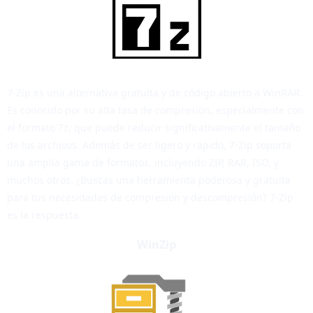
7-Zip es una alternativa gratuita y de código abierto a WinRAR.
Es conocido por su alta tasa de compresión, especialmente con
el formato 7z, que puede reducir significativamente el tamaño
de los archivos. Además de ser ligero y rápido, 7-Zip soporta
una amplia gama de formatos, incluyendo ZIP, RAR, ISO, y
muchos otros. ¿Buscas una herramienta poderosa y gratuita
para tus necesidades de compresión y descompresión? 7-Zip
es la respuesta.
WinZip