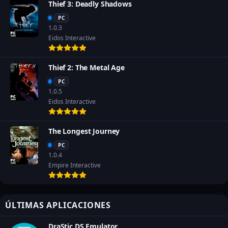
Thief 3: Deadly Shadows
PC
1.0.3
Eidos Interactive
Thief 2: The Metal Age
PC
1.0.5
Eidos Interactive
The Longest Journey
PC
1.0.4
Empire Interactive
ÚLTIMAS APLICACIONES
DraStic DS Emulator