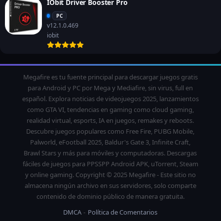
IObit Driver Booster Pro
PC
v12.1.0.469
iobit
Megafire es tu fuente principal para descargar juegos gratis
para Android y PC por Mega y Mediafire, sin virus, full en
español. Explora noticias de videojuegos 2025, lanzamientos
como GTA VI, tendencias en gaming como cloud gaming,
realidad virtual, esports, IA en juegos, remakes y reboots.
Descubre juegos populares como Free Fire, PUBG Mobile,
Palworld, eFootball 2025, Baldur's Gate 3, Infinite Craft,
Brawl Stars y más para móviles y computadoras. Descargas
fáciles de juegos para PPSSPP Android APK, uTorrent, Steam
y online gaming. Copyright © 2025 Megafire - Este sitio no
almacena ningún archivo en sus servidores, solo comparte
contenido de dominio público de manera gratuita.
DMCA
Política de Comentarios