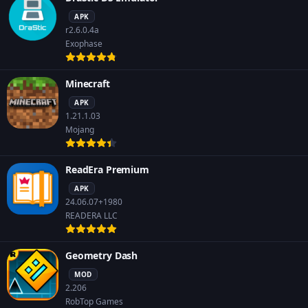
APK
r2.6.0.4a
Exophase
Minecraft
APK
1.21.1.03
Mojang
ReadEra Premium
APK
24.06.07+1980
READERA LLC
Geometry Dash
MOD
2.206
RobTop Games