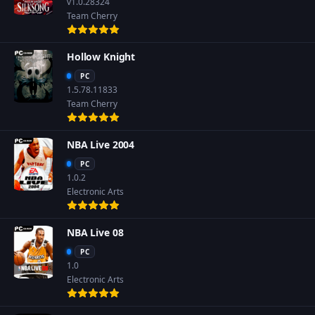
v1.0.28324
Team Cherry
Hollow Knight
PC
1.5.78.11833
Team Cherry
NBA Live 2004
PC
1.0.2
Electronic Arts
NBA Live 08
PC
1.0
Electronic Arts