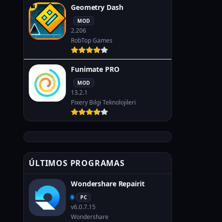
Geometry Dash
MOD
2.206
RobTop Games
Funimate PRO
MOD
13.2.1
Pixery Bilgi Teknolojileri
ÚLTIMOS PROGRAMAS
Wondershare Repairit
PC
v6.0.7.15
Wondershare