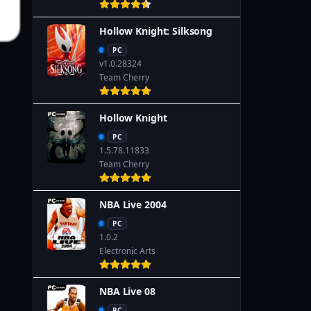
Hollow Knight: Silksong
PC
v1.0.28324
Team Cherry
Hollow Knight
PC
1.5.78.11833
Team Cherry
NBA Live 2004
PC
1.0.2
Electronic Arts
NBA Live 08
PC