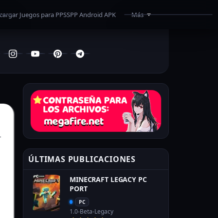
cargar Juegos para PPSSPP Android APK
Más
¿Como Descargar?
Superar Límite de Mega
Programas
Recomendados
ÚLTIMAS PUBLICACIONES
MINECRAFT LEGACY PC
PORT
PC
1.0-Beta-Legacy