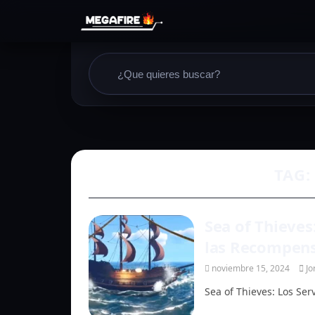
TAG:
Sea of Thieves
las Recompens
noviembre 15, 2024
Jo
Sea of Thieves: Los Ser