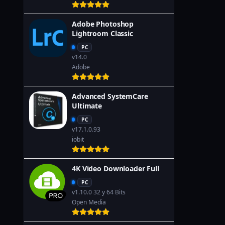
Adobe Photoshop
Lightroom Classic
PC
v14.0
Adobe
Advanced SystemCare
Ultimate
PC
v17.1.0.93
iobit
4K Video Downloader Full
PC
v1.10.0 32 y 64 Bits
Open Media