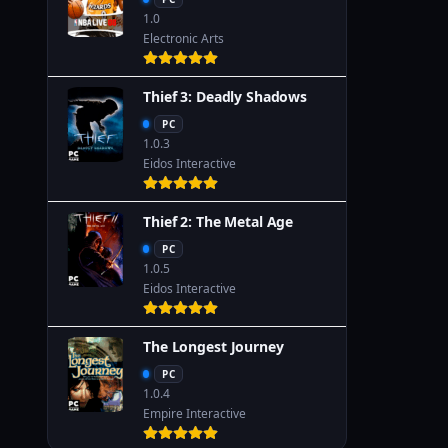
1.0
Electronic Arts
Thief 3: Deadly Shadows
PC
1.0.3
Eidos Interactive
Thief 2: The Metal Age
PC
1.0.5
Eidos Interactive
The Longest Journey
PC
1.0.4
Empire Interactive