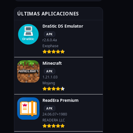
ÚLTIMAS APLICACIONES
DraStic DS Emulator
APK
r2.6.0.4a
Exophase
Minecraft
APK
1.21.1.03
Mojang
ReadEra Premium
APK
24.06.07+1980
READERA LLC