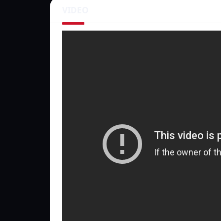
VIDEO
¿Qué es GTA 3 y por qué debería
GTA 3, abreviatura de Grand Theft Auto III, es 
los videojuegos. Lanzado originalmente en 200
introdujo a los jugadores en Liberty City, una 
Claude, un criminal recién escapado de la cárc
actividades ilícitas.
Pasos para descargar GTA 3 en N
1. Verifica la disponibilidad
Lo primero que debes hacer es asegurarte de que
aplicación de Netflix en tu dispositivo y busca 
listo para proceder!
2. Suscríbete a Netflix