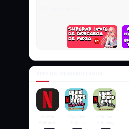
Ahora que conoces todos los pasos para descarga
4. 😎 Instala y disfruta!
de este clásico atemporal! No pierdas más tiemp
jugando!
APPS DEL DESARROLLADOR
Netflix
GTA: Vice
GTA San
Premium
City –
Andreas
NETFLIX
Descargar