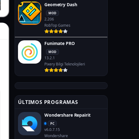
Geometry Dash
MOD
2.206
RobTop Games
Funimate PRO
MOD
13.2.1
Pixery Bilgi Teknolojileri
ÚLTIMOS PROGRAMAS
Wondershare Repairit
PC
v6.0.7.15
Wondershare