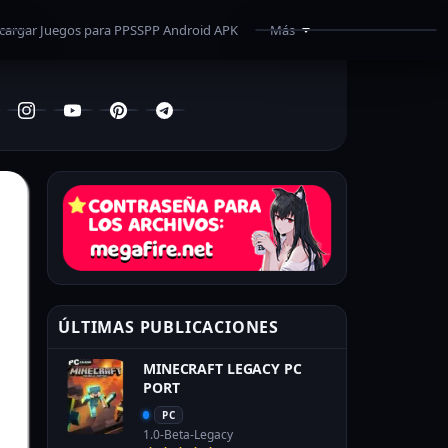
cargar Juegos para PPSSPP Android APK
Más
¿Como Descargar?
Superar Límite de Mega
Programas
Recomendados
ÚLTIMAS PUBLICACIONES
MINECRAFT LEGACY PC
PORT
PC
1.0-Beta-Legacy