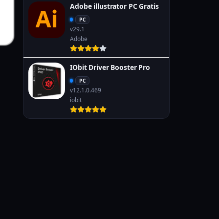
Adobe illustrator PC Gratis
PC
v29.1
Adobe
IObit Driver Booster Pro
PC
v12.1.0.469
iobit