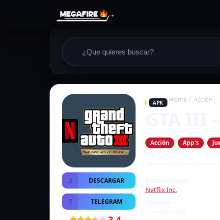
Home
/
Acción
APK
GTA III 
Acción
App's
Ju
REQUIERE SUSCRIPCIÓN 
DESCARGAR
Desarrollador
Netflix Inc.
TELEGRAM
Versión
1.72.42919648
3.4