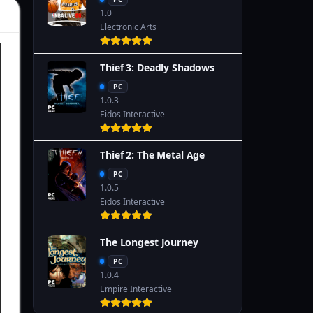
1.0
Electronic Arts
Thief 3: Deadly Shadows
PC
1.0.3
Eidos Interactive
Thief 2: The Metal Age
PC
1.0.5
Eidos Interactive
The Longest Journey
PC
1.0.4
Empire Interactive