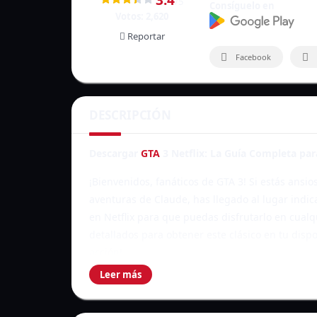
/5
Consíguelo en
Votos:
2,620
Reportar
Facebook
DESCRIPCIÓN
Descargar
GTA
3 Netflix: La Guía Completa par
¡Bienvenidos, fanáticos de GTA 3! Si estás ansios
aventuras de Claude, has llegado al lugar indi
en Netflix para que puedas disfrutarlo en cualq
detallados para obtener este clásico en tu dispo
acción!
Leer más
Tabla de Contenidos
Mostrar