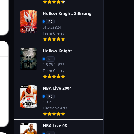
Hollow Knight: Silksong
PC
v1.0.28324
Team Cherry
Hollow Knight
PC
1.5.78.11833
Team Cherry
NBA Live 2004
PC
1.0.2
Electronic Arts
NBA Live 08
PC