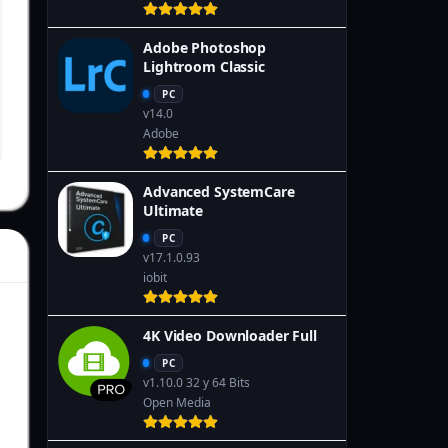
r
Adobe Photoshop
Lightroom Classic
PC
v14.0
Adobe
Advanced SystemCare
Ultimate
PC
v17.1.0.93
iobit
4K Video Downloader Full
PC
v1.10.0 32 y 64 Bits
Open Media