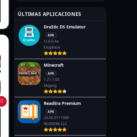
ÚLTIMAS APLICACIONES
DraStic DS Emulator
APK
r2.6.0.4a
Exophase
Minecraft
APK
1.21.1.03
Mojang
ReadEra Premium
APK
24.06.07+1980
READERA LLC