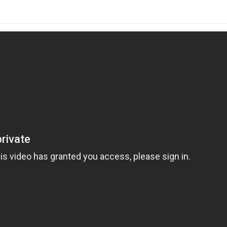
s jugarlo?
un videojuego revolucionario que marcó un hito en la industria de
1, este juego de mundo abierto desarrollado por
Rockstar
Games
metrópolis llena de crimen, corrupción y oportunidades. Controlas a
el, mientras te abres camino a través de misiones emocionantes y
etflix
 GTA 3 esté disponible en Netflix en tu región. Para ello, abre la
«GTA 3» en la barra de búsqueda. Si el juego está disponible, ¡estás