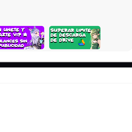
r GTA 3 en Netflix, ¡es hora de sumergirte en la acción y disfruta
o y comienza tu aventura en Liberty City hoy mismo. ¡Diviértete