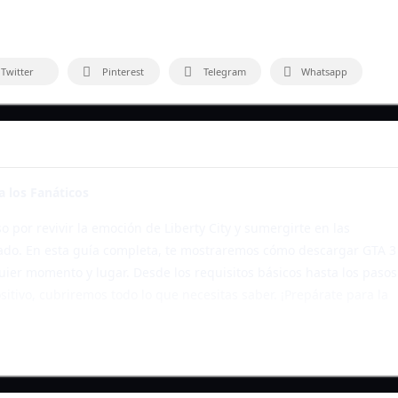
Twitter
Pinterest
Telegram
Whatsapp
a los Fanáticos
o por revivir la emoción de Liberty City y sumergirte en las
cado. En esta guía completa, te mostraremos cómo descargar GTA 3
uier momento y lugar. Desde los requisitos básicos hasta los pasos
sitivo, cubriremos todo lo que necesitas saber. ¡Prepárate para la