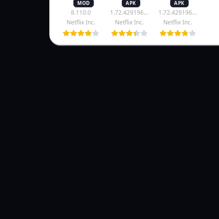
MOD
APK
APK
APK –
8.110.0
1.72.42919648
1.72.42919648
Netfix
Netflix Inc.
Netflix Inc.
Netflix Inc.