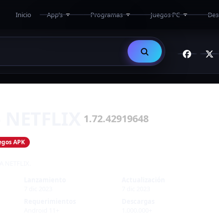
Inicio
App’s
Programas
Juegos PC
Des
APK
Adobe
Multiplayer Online
Juegos APK
Activadores
Altos Requisitos
Antivirus y Antimalware
Medios Requisitos
Diseño y Edicion
Bajos Requisitos
Drivers
Eroge
Limpieza y Optimización
– NETFLIX
Ofimática
1.72.42919648
3D
Programación
egos APK
Utilidades
A NETFLIX.
Lanzamiento
Actualización
7 dic 2023
7 dic 2023
Requerimientos
Descargas
Android 11+
1.000.000+