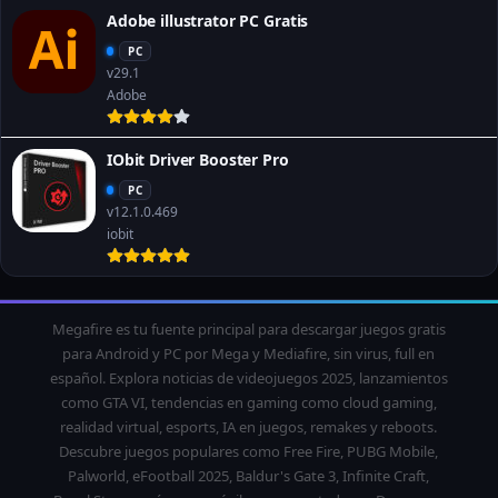
Adobe illustrator PC Gratis
PC
v29.1
Adobe
IObit Driver Booster Pro
PC
v12.1.0.469
iobit
Megafire es tu fuente principal para descargar juegos gratis
para Android y PC por Mega y Mediafire, sin virus, full en
español. Explora noticias de videojuegos 2025, lanzamientos
como GTA VI, tendencias en gaming como cloud gaming,
realidad virtual, esports, IA en juegos, remakes y reboots.
Descubre juegos populares como Free Fire, PUBG Mobile,
Palworld, eFootball 2025, Baldur's Gate 3, Infinite Craft,