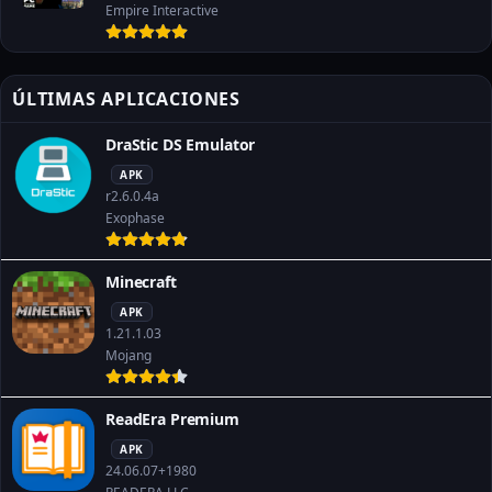
Empire Interactive
ÚLTIMAS APLICACIONES
DraStic DS Emulator
APK
r2.6.0.4a
Exophase
Minecraft
APK
1.21.1.03
Mojang
ReadEra Premium
APK
24.06.07+1980