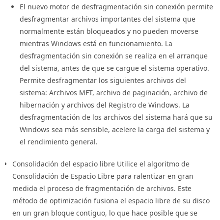
Paso 2: Interfaz de Usuario Intuitiva
El nuevo motor de desfragmentación sin conexión permite
desfragmentar archivos importantes del sistema que
La interfaz de usuario de Auslogics Disk Defrag Pro es fácil de
normalmente están bloqueados y no pueden moverse
usar y te guiará a través de todo el proceso de
mientras Windows está en funcionamiento. La
desfragmentación. Desde la pantalla principal, puedes ver el
desfragmentación sin conexión se realiza en el arranque
estado de tus discos duros y seleccionar las unidades que
del sistema, antes de que se cargue el sistema operativo.
deseas desfragmentar.
Permite desfragmentar los siguientes archivos del
sistema: Archivos MFT, archivo de paginación, archivo de
Paso 3: Programación de Desfragmentación
hibernación y archivos del Registro de Windows. La
Automática
desfragmentación de los archivos del sistema hará que su
Una de las características destacadas de la versión Pro es la
Windows sea más sensible, acelere la carga del sistema y
capacidad de programar la desfragmentación automática. Esto
el rendimiento general.
te permite establecer horarios regulares para que Auslogics
Consolidación del espacio libre Utilice el algoritmo de
Disk Defrag Pro optimice automáticamente tus discos duros, lo
Consolidación de Espacio Libre para ralentizar en gran
que garantiza un rendimiento óptimo en todo momento.
medida el proceso de fragmentación de archivos. Este
Consejos para Maximizar los Beneficios de
método de optimización fusiona el espacio libre de su disco
Auslogics Disk Defrag Pro
en un gran bloque contiguo, lo que hace posible que se