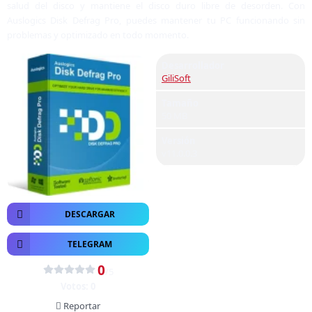
salud del disco y mantiene el disco duro libre de desorden. Con
Auslogics Disk Defrag Pro, puedes mantener tu PC funcionando sin
problemas y optimizado en todo momento.
Desarrollador
GiliSoft
Tamaño
50 MB
Versión
v11.0.0.3
DESCARGAR
TELEGRAM
0
/5
Votos:
0
Reportar