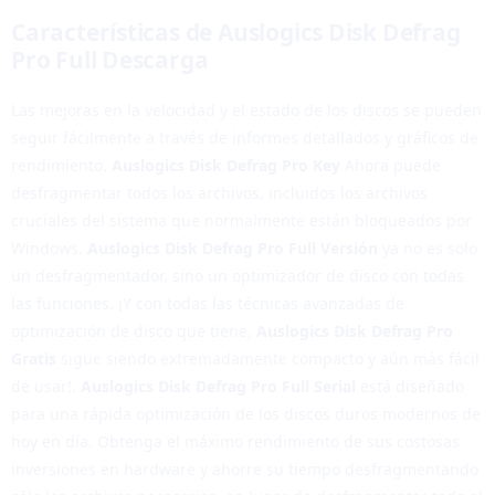
Características de Auslogics Disk Defrag
¿Qué es la Desfragmentación de Disco?
Pro Full Descarga
La desfragmentación de disco es un proceso mediante el cual
Las mejoras en la velocidad y el estado de los discos se pueden
se reorganizan los datos en un disco duro para que estén más
seguir fácilmente a través de informes detallados y gráficos de
contiguos y accesibles. Con el tiempo, los archivos en un disco
rendimiento.
Auslogics Disk Defrag Pro Key
Ahora puede
duro pueden fragmentarse, lo que significa que se dividen en
desfragmentar todos los archivos, incluidos los archivos
partes dispersas en el disco. Esto puede ralentizar el
cruciales del sistema que normalmente están bloqueados por
rendimiento de tu PC, ya que el disco necesita más tiempo
Windows.
Auslogics Disk Defrag Pro Full Versión
ya no es solo
para acceder a los fragmentos dispersos de los archivos.
un desfragmentador, sino un optimizador de disco con todas
las funciones. ¡Y con todas las técnicas avanzadas de
Importancia de la Desfragmentación
optimización de disco que tiene,
Auslogics Disk Defrag Pro
La desfragmentación es importante porque puede mejorar
Gratis
sigue siendo extremadamente compacto y aún más fácil
significativamente el rendimiento general de tu PC. Al
de usar!.
Auslogics Disk Defrag Pro Full Serial
está diseñado
reorganizar los datos en el disco duro, se reduce el tiempo
para una rápida optimización de los discos duros modernos de
necesario para acceder a los archivos, lo que puede resultar en
hoy en día. Obtenga el máximo rendimiento de sus costosas
tiempos de carga más rápidos para aplicaciones y archivos, así
inversiones en hardware y ahorre su tiempo desfragmentando
como en un rendimiento general más fluido del sistema.