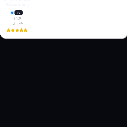
Watermark
Master
PC
9.1.0
GiliSoft