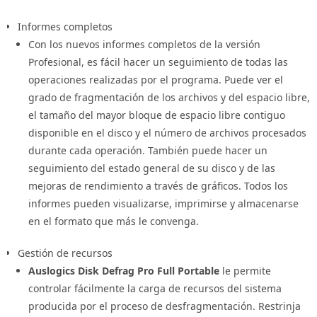
convierta en un problema grave.
Informes completos
Mantener el Disco Duro Libre de Desorden
Con los nuevos informes completos de la versión
Para garantizar un rendimiento óptimo, asegúrate de
Profesional, es fácil hacer un seguimiento de todas las
mantener tu disco duro libre de desorden. Elimina
operaciones realizadas por el programa. Puede ver el
regularmente archivos innecesarios y desinstala programas
grado de fragmentación de los archivos y del espacio libre,
que ya no necesites para liberar espacio en tu disco duro y
el tamaño del mayor bloque de espacio libre contiguo
evitar la fragmentación.
disponible en el disco y el número de archivos procesados
durante cada operación. También puede hacer un
Conclusión
seguimiento del estado general de su disco y de las
mejoras de rendimiento a través de gráficos. Todos los
Auslogics Disk Defrag Pro es una herramienta invaluable para
informes pueden visualizarse, imprimirse y almacenarse
cualquier persona que desee maximizar el rendimiento de su
en el formato que más le convenga.
PC. Con su interfaz intuitiva, características avanzadas y la
capacidad de programar la desfragmentación automática,
Gestión de recursos
puede ayudarte a mantener tu PC funcionando sin problemas y
Auslogics Disk Defrag Pro Full Portable
le permite
optimizado en todo momento. Sigue estos consejos para
controlar fácilmente la carga de recursos del sistema
aprovechar al máximo Auslogics Disk Defrag Pro y disfruta de
producida por el proceso de desfragmentación. Restrinja