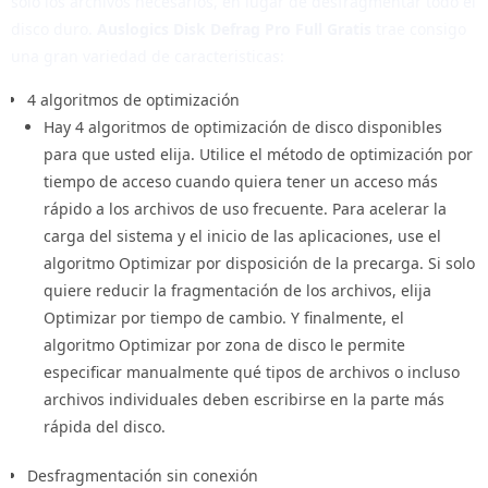
sólo los archivos necesarios, en lugar de desfragmentar todo el
disco duro.
Auslogics Disk Defrag Pro Full Gratis
trae consigo
Auslogics Disk Defrag Pro: Características Avanzadas
una gran variedad de caracteristicas:
La versión Pro de Auslogics Disk Defrag ofrece una serie de
4 algoritmos de optimización
características avanzadas que pueden ayudarte a optimizar
Hay 4 algoritmos de optimización de disco disponibles
aún más el rendimiento de tu PC.
para que usted elija. Utilice el método de optimización por
tiempo de acceso cuando quiera tener un acceso más
Cómo Utilizar Auslogics Disk Defrag Pro
rápido a los archivos de uso frecuente. Para acelerar la
Crack
carga del sistema y el inicio de las aplicaciones, use el
algoritmo Optimizar por disposición de la precarga. Si solo
Para aprovechar al máximo Auslogics Disk Defrag Pro, sigue
quiere reducir la fragmentación de los archivos, elija
estos sencillos pasos:
Optimizar por tiempo de cambio. Y finalmente, el
Paso 1: Descarga e Instalación
algoritmo Optimizar por zona de disco le permite
especificar manualmente qué tipos de archivos o incluso
Descarga Auslogics Disk Defrag Pro desde una fuente
archivos individuales deben escribirse en la parte más
confiable. Una vez descargado, sigue las instrucciones de
rápida del disco.
instalación para configurar el programa en tu PC.
Desfragmentación sin conexión