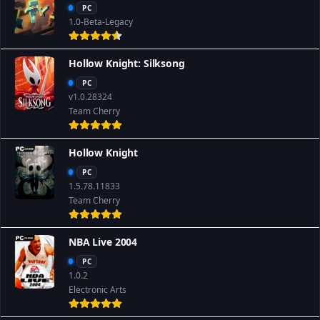
PC
1.0-Beta-Legacy
Hollow Knight: Silksong
PC
v1.0.28324
Team Cherry
Hollow Knight
PC
1.5.78.11833
Team Cherry
NBA Live 2004
PC
1.0.2
Electronic Arts