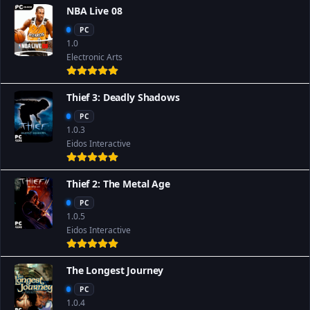
NBA Live 08
PC
1.0
Electronic Arts
Thief 3: Deadly Shadows
PC
1.0.3
Eidos Interactive
Thief 2: The Metal Age
PC
1.0.5
Eidos Interactive
The Longest Journey
PC
1.0.4