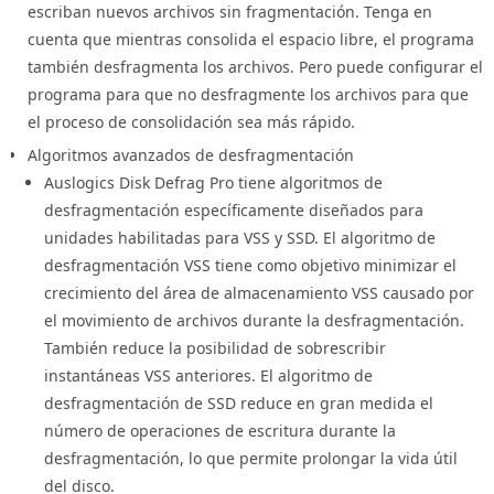
escriban nuevos archivos sin fragmentación. Tenga en
Aunque Auslogics Disk Defrag Pro es una herramienta
cuenta que mientras consolida el espacio libre, el programa
poderosa por sí sola, hay algunas estrategias que puedes
también desfragmenta los archivos. Pero puede configurar el
seguir para maximizar sus beneficios:
programa para que no desfragmente los archivos para que
el proceso de consolidación sea más rápido.
Realizar Desfragmentaciones Periódicas
Algoritmos avanzados de desfragmentación
Para mantener tu PC funcionando sin problemas, es
Auslogics Disk Defrag Pro tiene algoritmos de
importante realizar desfragmentaciones periódicas. Programa
desfragmentación específicamente diseñados para
Auslogics Disk Defrag Pro para que se ejecute
unidades habilitadas para VSS y SSD. El algoritmo de
automáticamente en momentos en que no estés utilizando
desfragmentación VSS tiene como objetivo minimizar el
activamente tu PC, como durante la noche.
crecimiento del área de almacenamiento VSS causado por
el movimiento de archivos durante la desfragmentación.
Monitorear la Salud del Disco Duro
También reduce la posibilidad de sobrescribir
instantáneas VSS anteriores. El algoritmo de
Además de la desfragmentación, es importante monitorear la
desfragmentación de SSD reduce en gran medida el
salud general de tus discos duros. Auslogics Disk Defrag Pro
número de operaciones de escritura durante la
puede ayudarte a realizar un seguimiento de la salud de tus
desfragmentación, lo que permite prolongar la vida útil
discos y detectar cualquier problema potencial antes de que se
del disco.