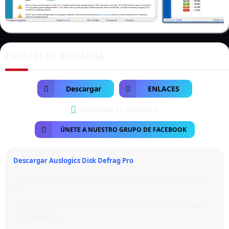
ENLACES DE DESCARGA
Descargar
ENLACES
Verificado en Virustotal
ÚNETE A NUESTRO GRUPO DE FACEBOOK
Descargar Auslogics Disk Defrag Pro
1.⭕ Seleccione un servidor para descargar Auslogics Disk Defrag
Pro.
2. 🗂️ Descomprimir el archivo RAR o ZIP.
(
TORRENT NO TIENEN
CONTRASEÑA)