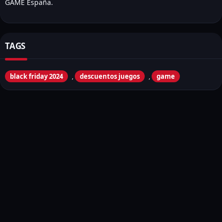
GAME España.
TAGS
black friday 2024
descuentos juegos
game
,
,