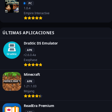
PC
1.0.4
Empire Interactive
ÚLTIMAS APLICACIONES
DraStic DS Emulator
APK
r2.6.0.4a
Exophase
Minecraft
APK
1.21.1.03
Mojang
ReadEra Premium