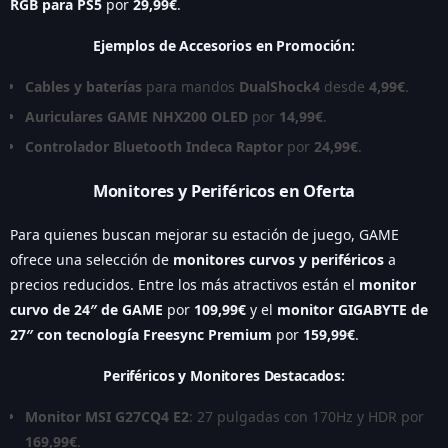
RGB para PS5
por
29,99€
.
Ejemplos de Accesorios en Promoción:
Cables y baterías
para mandos
DualShock4
desde
4,99€
.
Auriculares GAME NHX200 OLED
por
14,99€
.
Controlador Bluetooth Indeca Raptor
por
24,99€
.
Monitores y Periféricos en Oferta
Para quienes buscan mejorar su estación de juego, GAME
ofrece una selección de
monitores curvos y periféricos
a
precios reducidos. Entre los más atractivos están el
monitor
curvo de 24″ de GAME
por
109,99€
y el
monitor GIGABYTE de
27″ con tecnología Freesync Premium
por
159,99€
.
Periféricos y Monitores Destacados:
Monitor MSI G27CQ4 E2
: 27 pulgadas con 170Hz y HDR por
169,99€
.