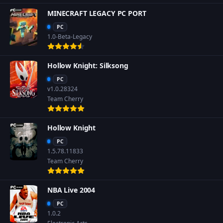
MINECRAFT LEGACY PC PORT
PC
1.0-Beta-Legacy
Hollow Knight: Silksong
PC
v1.0.28324
Team Cherry
Hollow Knight
PC
1.5.78.11833
Team Cherry
NBA Live 2004
PC
1.0.2