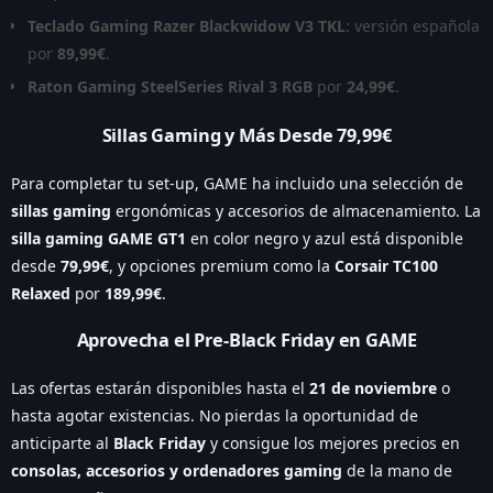
Teclado Gaming Razer Blackwidow V3 TKL
: versión española
por
89,99€
.
Raton Gaming SteelSeries Rival 3 RGB
por
24,99€
.
Sillas Gaming y Más Desde 79,99€
Para completar tu set-up, GAME ha incluido una selección de
sillas gaming
ergonómicas y accesorios de almacenamiento. La
silla gaming GAME GT1
en color negro y azul está disponible
desde
79,99€
, y opciones premium como la
Corsair TC100
Relaxed
por
189,99€
.
Aprovecha el
Pre-Black Friday
en GAME
Las ofertas estarán disponibles hasta el
21 de noviembre
o
hasta agotar existencias. No pierdas la oportunidad de
anticiparte al
Black Friday
y consigue los mejores precios en
consolas, accesorios y ordenadores gaming
de la mano de