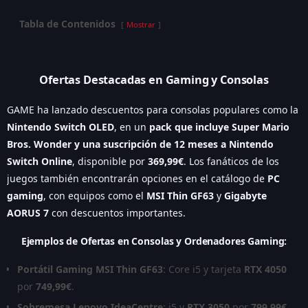
Tabla de Contenidos
Mostrar
Ofertas Destacadas en Gaming y Consolas
GAME ha lanzado descuentos para consolas populares como la
Nintendo Switch OLED
, en un
pack que incluye Super Mario
Bros. Wonder y una suscripción de 12 meses a Nintendo
Switch Online
, disponible por
369,99€
. Los fanáticos de los
juegos también encontrarán opciones en el catálogo de
PC
gaming
, con equipos como el
MSI Thin GF63
y
Gigabyte
AORUS 7
con descuentos importantes.
Ejemplos de Ofertas en Consolas y Ordenadores Gaming:
Portátil Gaming MSI Thin GF63
: Core i5 y tarjeta
RTX 4050
por
749,99€
.
Sobremesa Lenovo IdeaCentre
: i5 y
RTX 3050
por
799,99€
.