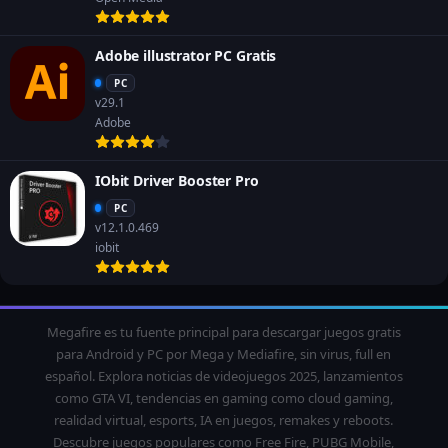
Adobe illustrator PC Gratis
PC
v29.1
Adobe
IObit Driver Booster Pro
PC
v12.1.0.469
iobit
Megafire es tu fuente principal para descargar juegos gratis
para Android y PC por Mega y Mediafire, sin virus, full en
español. Explora noticias de videojuegos 2025, lanzamientos
como GTA VI, tendencias en gaming como cloud gaming,
realidad virtual, esports, IA en juegos, remakes y reboots.
Descubre juegos populares como Free Fire, PUBG Mobile,