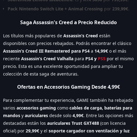
Pack Nintendo Switch Lite + Animal Crossing
por
239,99€
.
Saga Assassin’s Creed a Precio Reducido
Los títulos más populares de
Assassin’s Creed
están
disponibles con precios rebajados. Podrás encontrar el clásico
Assassin’s Creed III Remastered para PS4
a
14,99€
o el más
reciente
Assassin’s Creed Valhalla
para
PS4 y
PS5
por el mismo
precio. Esta es una excelente oportunidad para ampliar tu
colección de esta saga de aventuras.
Ofertas en Accesorios Gaming Desde 4,99€
Para complementar tu experiencia, GAME también ha rebajado
varios
accesorios gaming
como
cables de carga, baterías para
mandos
y
auriculares
desde solo
4,99€
. Entre las opciones más
destacadas están los
auriculares Trust GXT488
(con licencia
oficial) por
29,99€
y el
soporte cargador con ventilación y luz