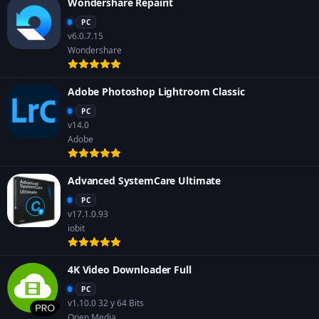
Wondershare Repairit
PC
v6.0.7.15
Wondershare
Adobe Photoshop Lightroom Classic
PC
v14.0
Adobe
Advanced SystemCare Ultimate
PC
v17.1.0.93
iobit
4K Video Downloader Full
PC
v1.10.0 32 y 64 Bits
Open Media