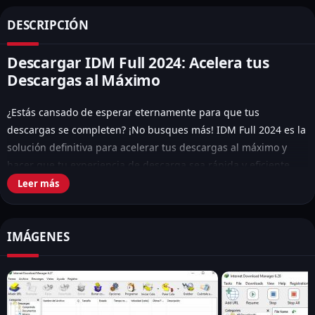
DESCRIPCIÓN
Descargar IDM Full 2024: Acelera tus
Descargas al Máximo
¿Estás cansado de esperar eternamente para que tus
descargas se completen? ¡No busques más! IDM Full 2024 es la
solución definitiva para acelerar tus descargas al máximo y
hacer que tu experiencia de descarga sea rápida y eficiente.
Con su tecnología avanzada y su amplia gama de
Leer más
características, IDM Full 2024 te permite descargar archivos de
forma más rápida y sencilla que nunca.
IMÁGENES
Por qué Descargar IDM Full 2024
Descargar IDM Full 2024 te ofrece una serie de beneficios que
no querrás perderte: