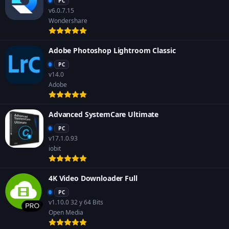
PC
v6.0.7.15
Wondershare
Adobe Photoshop Lightroom Classic
PC
v14.0
Adobe
Advanced SystemCare Ultimate
PC
v17.1.0.93
iobit
4K Video Downloader Full
PC
v1.10.0 32 y 64 Bits
Open Media