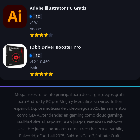
Adobe illustrator PC Gratis
PC
v29.1
Adobe
IObit Driver Booster Pro
PC
v12.1.0.469
iobit
Megafire es tu fuente principal para descargar juegos gratis
para Android y PC por Mega y Mediafire, sin virus, full en
español. Explora noticias de videojuegos 2025, lanzamientos
como GTA VI, tendencias en gaming como cloud gaming,
realidad virtual, esports, IA en juegos, remakes y reboots.
Descubre juegos populares como Free Fire, PUBG Mobile,
Palworld, eFootball 2025, Baldur's Gate 3, Infinite Craft,