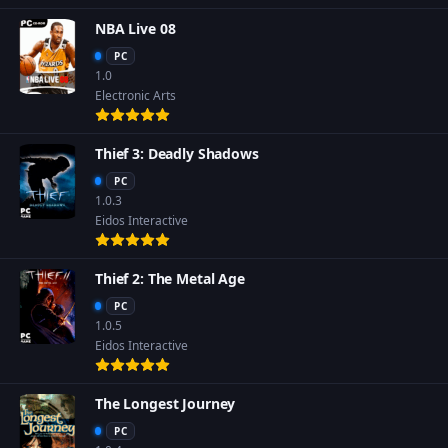
NBA Live 08
PC
1.0
Electronic Arts
Thief 3: Deadly Shadows
PC
1.0.3
Eidos Interactive
Thief 2: The Metal Age
PC
1.0.5
Eidos Interactive
The Longest Journey
PC