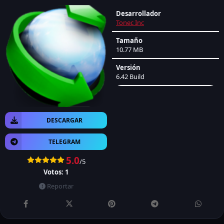
Desarrollador
Tonec Inc
Tamaño
10.77 MB
Versión
6.42 Build
DESCARGAR
TELEGRAM
5.0
/5
Votos:
1
Reportar