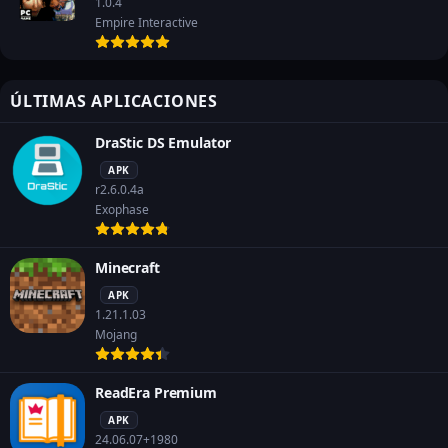
1.0.4
Empire Interactive
ÚLTIMAS APLICACIONES
DraStic DS Emulator
APK
r2.6.0.4a
Exophase
Minecraft
APK
1.21.1.03
Mojang
ReadEra Premium
APK
24.06.07+1980