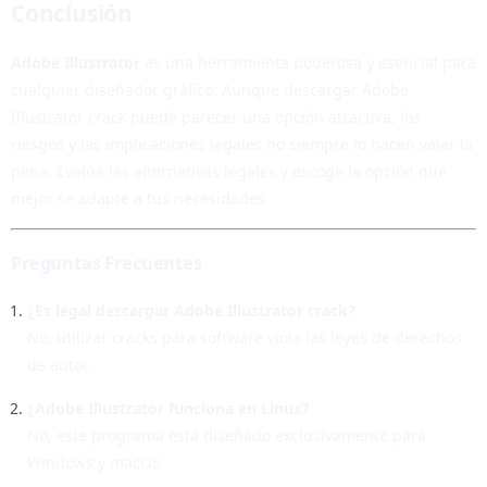
Conclusión
Adobe Illustrator
es una herramienta poderosa y esencial para
cualquier diseñador gráfico. Aunque descargar Adobe
Illustrator crack puede parecer una opción atractiva, los
riesgos y las implicaciones legales no siempre lo hacen valer la
pena. Evalúa las alternativas legales y escoge la opción que
mejor se adapte a tus necesidades.
Preguntas Frecuentes
¿Es legal descargar Adobe Illustrator crack?
No, utilizar cracks para software viola las leyes de derechos
de autor.
¿Adobe Illustrator funciona en Linux?
No, este programa está diseñado exclusivamente para
Windows y macOS.