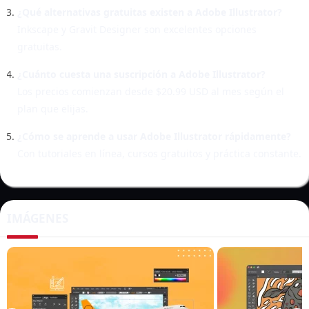
¿Qué alternativas gratuitas existen a Adobe Illustrator?
Inkscape y Gravit Designer son excelentes opciones
gratuitas.
¿Cuánto cuesta una suscripción a Adobe Illustrator?
Los precios comienzan desde $20.99 USD al mes según el
plan que elijas.
¿Cómo se aprende a usar Adobe Illustrator rápidamente?
Con tutoriales en línea, cursos gratuitos y práctica constante.
IMÁGENES