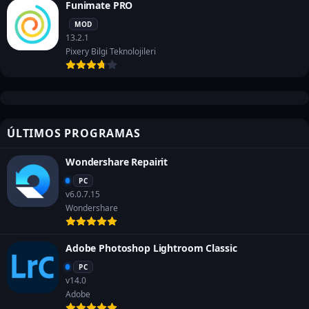
Funimate PRO
MOD
13.2.1
Pixery Bilgi Teknolojileri
ÚLTIMOS PROGRAMAS
Wondershare Repairit
PC
v6.0.7.15
Wondershare
Adobe Photoshop Lightroom Classic
PC
v14.0
Adobe