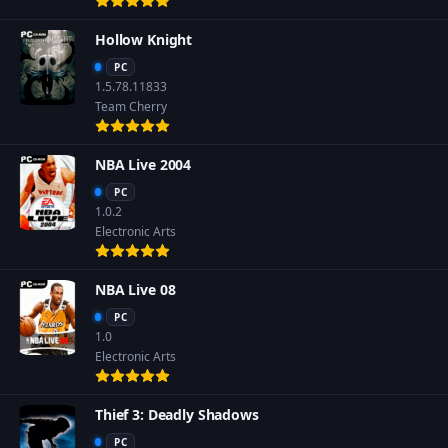
Hollow Knight
PC
1.5.78.11833
Team Cherry
NBA Live 2004
PC
1.0.2
Electronic Arts
NBA Live 08
PC
1.0
Electronic Arts
Thief 3: Deadly Shadows
PC