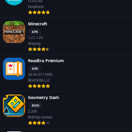
r2.6.0.4a
Exophase
Minecraft
APK
1.21.1.03
Mojang
ReadEra Premium
APK
24.06.07+1980
READERA LLC
Geometry Dash
MOD
2.206
RobTop Games