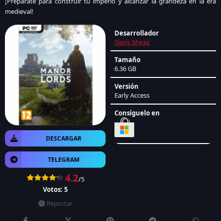
¡Prepárate para construir tu imperio y alcanzar la grandeza en la era
medieval!
Desarrollador
Slavic Magic
Tamaño
6.36 GB
Versión
Early Access
Consíguelo en
DESCARGAR
TELEGRAM
4.2
/5
Votos:
5
Reportar