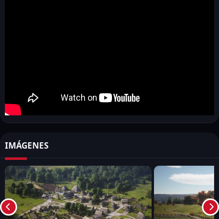
Introducción
¿Alguna vez has soñado con gobernar tu propio reino
medieval? Manor Lords te ofrece la oportunidad de hacer
precisamente eso. Este juego de estrategia te sumerge en un
mundo lleno de desafíos, donde cada decisión que tomas
afecta el destino de tu imperio. Pero antes de sumergirnos en
esta emocionante aventura, veamos qué es exactamente
Manor Lords.
¿Qué es Manor Lords?
IMÁGENES
Manor Lords es un juego de estrategia medieval que te coloca
en el papel de un señor feudal. Tu misión es construir y
gestionar tu propio reino, desde la planificación de ciudades
hasta la gestión de recursos y la defensa contra invasores. Con
impresionantes gráficos y una jugabilidad inmersiva, Manor
Lords te transporta a una época de caballeros y castillos.