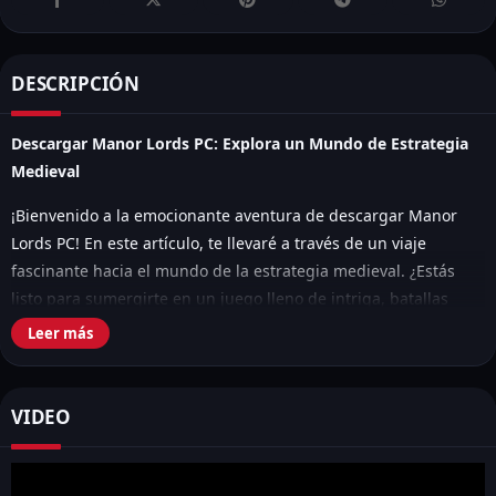
DESCRIPCIÓN
Descargar Manor Lords PC: Explora un Mundo de Estrategia
Medieval
¡Bienvenido a la emocionante aventura de descargar Manor
Lords PC! En este artículo, te llevaré a través de un viaje
fascinante hacia el mundo de la estrategia medieval. ¿Estás
listo para sumergirte en un juego lleno de intriga, batallas
épicas y construcción de imperios? ¡Entonces sigue leyendo
Leer más
para descubrir más!
VIDEO
Tabla de Contenidos
Mostrar