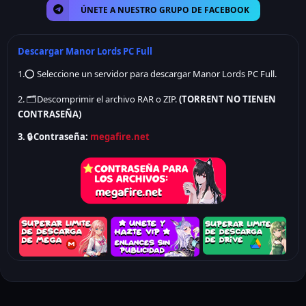
ÚNETE A NUESTRO GRUPO DE FACEBOOK
¿Necesitas un poco de ayuda para dominar Manor Lords? Aquí
tienes algunos consejos y trucos para ayudarte a alcanzar la
Descargar Manor Lords PC Full
gloria y la grandeza en este emocionante juego de estrategia.
1.⭕ Seleccione un servidor para descargar Manor Lords PC Full.
Conclusion
2. 🗂️ Descomprimir el archivo RAR o ZIP.
(
TORRENT NO TIENEN
Descargar Manor Lords PC te abre las puertas a un mundo de
CONTRASEÑA)
intriga, batallas épicas y construcción de imperios. Con
3. 🔒 Contraseña:
megafire.net
impresionantes gráficos y una jugabilidad inmersiva, este
juego te mantendrá entretenido durante horas. ¡Así que no
esperes más, comienza tu aventura medieval hoy mismo!
Preguntas Frecuentes
1. ¿Cuál es el objetivo principal de Manor Lords?
El objetivo principal de Manor Lords es construir y gestionar tu
propio reino medieval, enfrentándote a desafíos como la