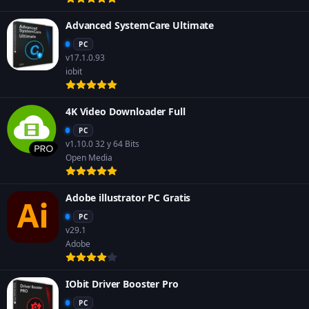
Advanced SystemCare Ultimate
PC
v17.1.0.93
iobit
4K Video Downloader Full
PC
v1.10.0 32 y 64 Bits
Open Media
Adobe illustrator PC Gratis
PC
v29.1
Adobe
IObit Driver Booster Pro
PC