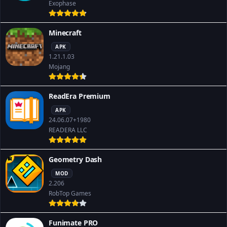
Exophase
Minecraft
APK
1.21.1.03
Mojang
ReadEra Premium
APK
24.06.07+1980
READERA LLC
Geometry Dash
MOD
2.206
RobTop Games
Funimate PRO