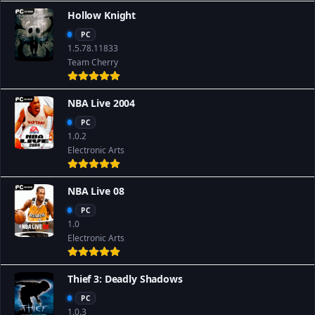
Hollow Knight
PC
1.5.78.11833
Team Cherry
NBA Live 2004
PC
1.0.2
Electronic Arts
NBA Live 08
PC
1.0
Electronic Arts
Thief 3: Deadly Shadows
PC
1.0.3