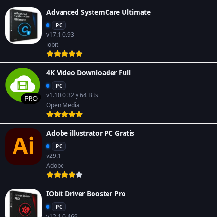
Advanced SystemCare Ultimate
PC
v17.1.0.93
iobit
4K Video Downloader Full
PC
v1.10.0 32 y 64 Bits
Open Media
Adobe illustrator PC Gratis
PC
v29.1
Adobe
IObit Driver Booster Pro
PC
v12.1.0.469