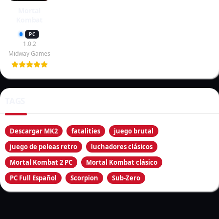
Mortal
Kombat
PC
1.0.2
Midway Games
TAGS
Descargar MK2
fatalities
juego brutal
juego de peleas retro
luchadores clásicos
Mortal Kombat 2 PC
Mortal Kombat clásico
PC Full Español
Scorpion
Sub-Zero