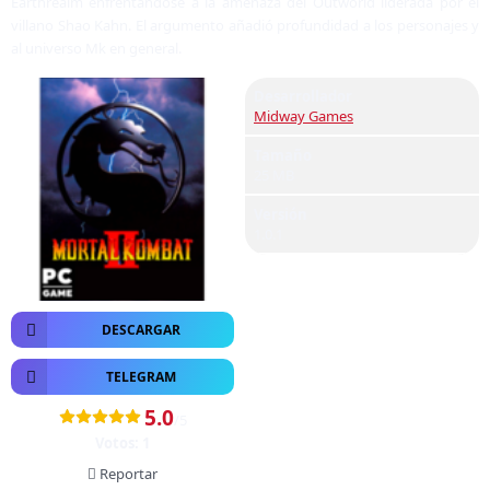
Earthrealm enfrentándose a la amenaza del Outworld liderada por el
villano Shao Kahn. El argumento añadió profundidad a los personajes y
al universo Mk en general.
Desarrollador
Midway Games
Tamaño
25 MB
Versión
1.0.1
DESCARGAR
TELEGRAM
5.0
/5
Votos:
1
Reportar