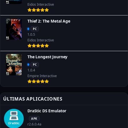
Eidos Interactive
Thief 2: The Metal Age
PC
1.0.5
Eidos Interactive
The Longest Journey
PC
1.0.4
Empire Interactive
ÚLTIMAS APLICACIONES
DraStic DS Emulator
APK
r2.6.0.4a