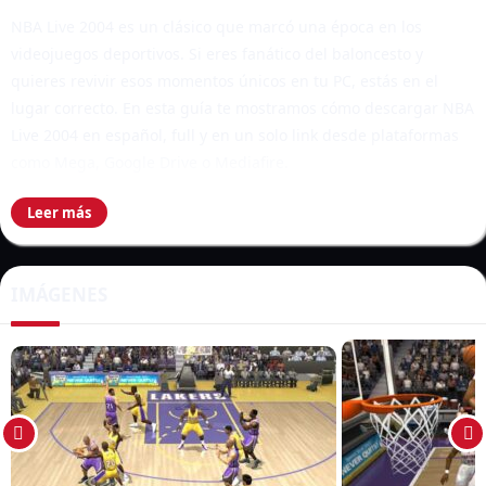
NBA Live 2004 es un clásico que marcó una época en los
videojuegos deportivos. Si eres fanático del baloncesto y
quieres revivir esos momentos únicos en tu PC, estás en el
lugar correcto. En esta guía te mostramos cómo descargar NBA
Live 2004 en español, full y en un solo link desde plataformas
como Mega, Google Drive o Mediafire.
Leer más
Tabla de Contenidos
Mostrar
IMÁGENES
Introducción
NBA Live 2004 se lanzó en una época dorada para los
videojuegos deportivos. Su jugabilidad fluida, gráficos
innovadores para la época y la posibilidad de personalizar
equipos lo convierten en un clásico inolvidable. Hoy en día,
puedes disfrutarlo desde tu computadora sin necesidad de