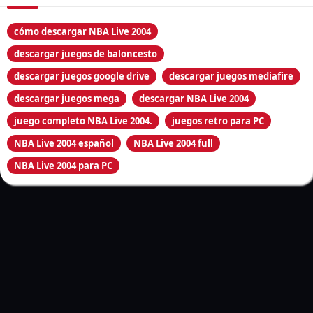
Google Drive es ideal para descargas organizadas y sin
cómo descargar NBA Live 2004
interrupciones. Sigue estos pasos:
descargar juegos de baloncesto
Accede al enlace proporcionado.
descargar juegos google drive
descargar juegos mediafire
Inicia sesión con tu cuenta de Google.
descargar juegos mega
descargar NBA Live 2004
Descarga el archivo a tu PC.
juego completo NBA Live 2004.
juegos retro para PC
NBA Live 2004 español
NBA Live 2004 full
Descargar desde Mediafire
NBA Live 2004 para PC
Mediafire es conocido por su simplicidad. Asegúrate de seguir
estos pasos:
Ingresa al enlace de descarga.
Haz clic en «Download».
Verifica que el archivo se haya descargado correctamente.