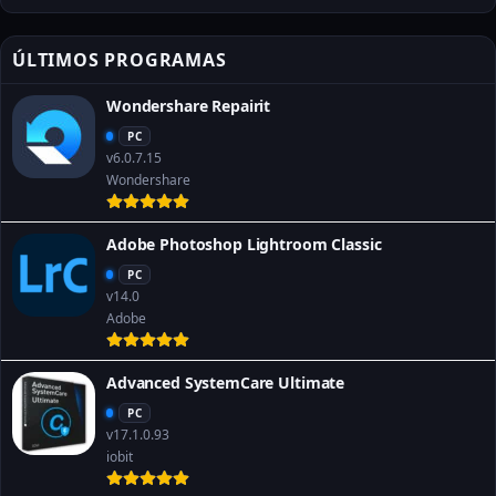
ÚLTIMOS PROGRAMAS
Wondershare Repairit
PC
v6.0.7.15
Wondershare
Adobe Photoshop Lightroom Classic
PC
v14.0
Adobe
Advanced SystemCare Ultimate
PC
v17.1.0.93
iobit