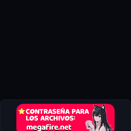
Proceso de instalación
Una vez descargado, sigue estos pasos:
Extrae el archivo descargado.
Ejecuta el archivo
setup.exe
.
Sigue las instrucciones del instalador.
Configura el idioma y comienza a jugar.
Configuración del idioma español
Para jugar en español, debes asegurarte de que el archivo
incluye la opción de idioma. Generalmente, el idioma se
selecciona durante la instalación o desde el menú principal del
juego.
Solución de problemas comunes