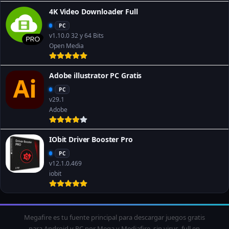
4K Video Downloader Full
PC
v1.10.0 32 y 64 Bits
Open Media
Adobe illustrator PC Gratis
PC
v29.1
Adobe
IObit Driver Booster Pro
PC
v12.1.0.469
iobit
Megafire es tu fuente principal para descargar juegos gratis
para Android y PC por Mega y Mediafire, sin virus, full en