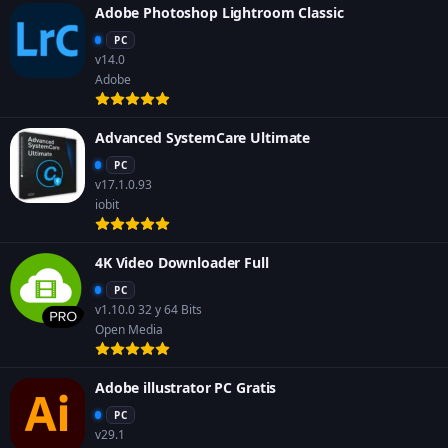
Adobe Photoshop Lightroom Classic
PC
v14.0
Adobe
Advanced SystemCare Ultimate
PC
v17.1.0.93
iobit
4K Video Downloader Full
PC
v1.10.0 32 y 64 Bits
Open Media
Adobe illustrator PC Gratis
PC
v29.1