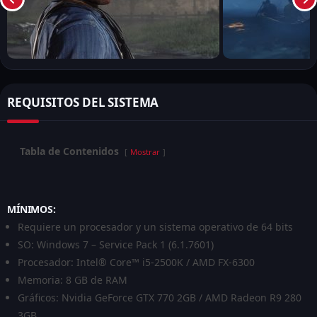
Si es necesario, completa el proceso de compra
proporcionando la información de pago requerida.
Paso 4: Descarga e Instala
Una vez completada la compra, inicia la descarga del juego y
REQUISITOS DEL SISTEMA
sigue las instrucciones en pantalla para instalarlo en tu PC.
Características Destacadas
Tabla de Contenidos
Mostrar
Red Dead Redemption 2 ofrece una experiencia de juego
inmersiva y emocionante, con características que lo hacen
MÍNIMOS:
destacar entre otros juegos de mundo abierto. Aquí hay
Requiere un procesador y un sistema operativo de 64 bits
algunas de las características más destacadas del juego:
SO: Windows 7 – Service Pack 1 (6.1.7601)
Mundo Abierto Detallado
Procesador: Intel® Core™ i5-2500K / AMD FX-6300
Memoria: 8 GB de RAM
Explora un vasto mundo lleno de vida y detalles, desde las
Gráficos: Nvidia GeForce GTX 770 2GB / AMD Radeon R9 280
majestuosas montañas hasta los tranquilos valles, llenos de
3GB