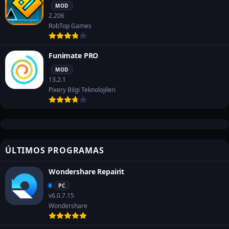
MOD
2.206
RobTop Games
Funimate PRO
MOD
13.2.1
Pixery Bilgi Teknolojileri
ÚLTIMOS PROGRAMAS
Wondershare Repairit
PC
v6.0.7.15
Wondershare