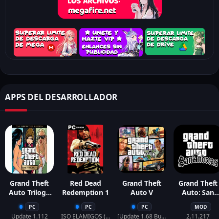
APPS DEL DESARROLLADOR
Grand Theft
Red Dead
Grand Theft
Grand Theft
Auto Trilogy
Redemption 1
Auto V
Auto: San
The Definitive
Andreas
PC
PC
PC
MOD
Edition
Update 1.112
ISO ELAMIGOS (Crack by RAZOR911)
[Update 1.68 Build 3095] +[Update 3274]
2.11.217