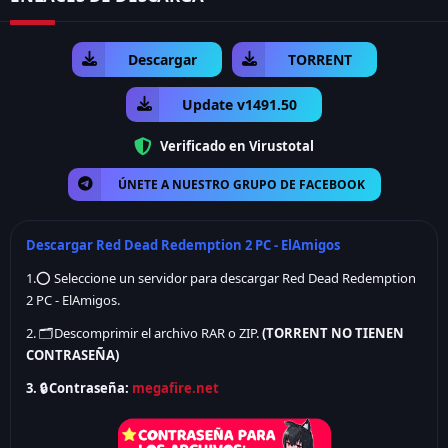
Descargar Red Dead Redemption 2 para PC te brinda la
oportunidad de sumergirte en una experiencia de juego
Descargar
TORRENT
inolvidable en el Salvaje Oeste. Con una historia emocionante,
un mundo abierto detallado y una jugabilidad envolvente, este
Update v1491.50
juego sigue siendo uno de los favoritos entre los aficionados a
Verificado en Virustotal
los videojuegos. ¡Prepárate para vivir aventuras épicas en Red
Dead Redemption 2!
ÚNETE A NUESTRO GRUPO DE FACEBOOK
Descargar Red Dead Redemption 2 PC - ElAmigos
1.⭕ Seleccione un servidor para descargar Red Dead Redemption
2 PC - ElAmigos.
2. 🗂️ Descomprimir el archivo RAR o ZIP.
(
TORRENT NO TIENEN
CONTRASEÑA)
3. 🔒 Contraseña:
megafire.net