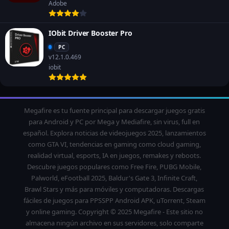
Adobe
IObit Driver Booster Pro
PC
v12.1.0.469
iobit
Megafire es tu fuente principal para descargar juegos gratis
para Android y PC por Mega y Mediafire, sin virus, full en
español. Explora noticias de videojuegos 2025, lanzamientos
como GTA VI, tendencias en gaming como cloud gaming,
realidad virtual, esports, IA en juegos, remakes y reboots.
Descubre juegos populares como Free Fire, PUBG Mobile,
Palworld, eFootball 2025, Baldur's Gate 3, Infinite Craft,
Brawl Stars y más para móviles y computadoras. Descargas
fáciles de juegos para PPSSPP Android APK, uTorrent, Steam
y online gaming. Copyright © 2025 Megafire - Este sitio no
almacena ningún archivo en sus servidores, solo comparte