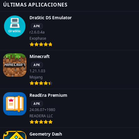
ÚLTIMAS APLICACIONES
DraStic DS Emulator
APK
r2.6.0.4a
Exophase
Minecraft
APK
1.21.1.03
Mojang
ReadEra Premium
APK
24.06.07+1980
READERA LLC
Geometry Dash