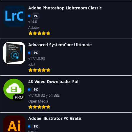
Adobe Photoshop Lightroom Classic
PC
v14.0
Adobe
Advanced SystemCare Ultimate
PC
v17.1.0.93
iobit
4K Video Downloader Full
PC
v1.10.0 32 y 64 Bits
Open Media
Adobe illustrator PC Gratis
PC