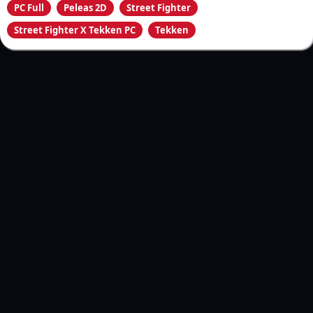
PC Full
Peleas 2D
Street Fighter
Street Fighter X Tekken PC
Tekken