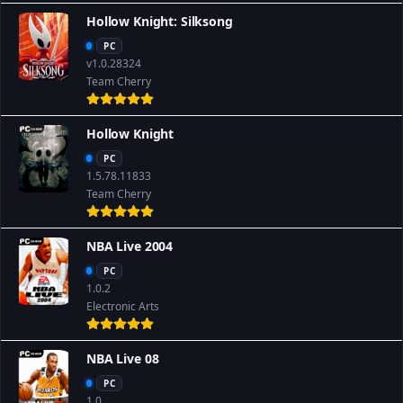
Hollow Knight: Silksong
PC
v1.0.28324
Team Cherry
Hollow Knight
PC
1.5.78.11833
Team Cherry
NBA Live 2004
PC
1.0.2
Electronic Arts
NBA Live 08
PC
1.0