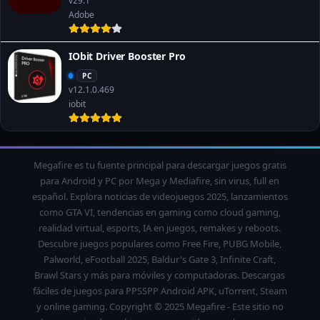
v29.1
Adobe
IObit Driver Booster Pro
PC
v12.1.0.469
iobit
Megafire es tu fuente principal para descargar juegos gratis
para Android y PC por Mega y Mediafire, sin virus, full en
español. Explora noticias de videojuegos 2025, lanzamientos
como GTA VI, tendencias en gaming como cloud gaming,
realidad virtual, esports, IA en juegos, remakes y reboots.
Descubre juegos populares como Free Fire, PUBG Mobile,
Palworld, eFootball 2025, Baldur's Gate 3, Infinite Craft,
Brawl Stars y más para móviles y computadoras. Descargas
fáciles de juegos para PPSSPP Android APK, uTorrent, Steam
y online gaming. Copyright © 2025 Megafire - Este sitio no