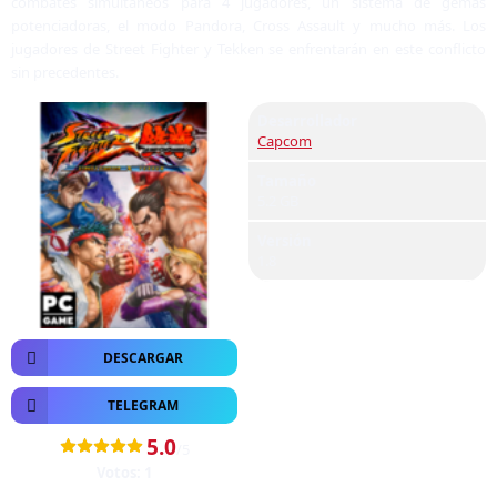
combates simultáneos para 4 jugadores, un sistema de gemas
potenciadoras, el modo Pandora, Cross Assault y mucho más. Los
jugadores de Street Fighter y Tekken se enfrentarán en este conflicto
sin precedentes.
Desarrollador
Capcom
Tamaño
5.2 GB
Versión
1.8
DESCARGAR
TELEGRAM
5.0
/5
Votos:
1