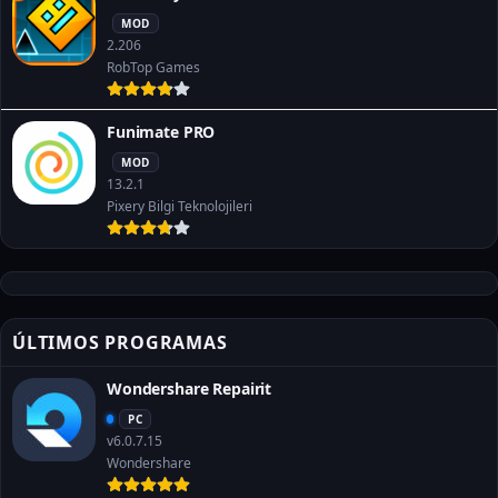
MOD
2.206
RobTop Games
Funimate PRO
MOD
13.2.1
Pixery Bilgi Teknolojileri
ÚLTIMOS PROGRAMAS
Wondershare Repairit
PC
v6.0.7.15
Wondershare