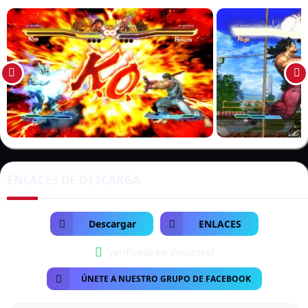
Tekken
se enfrentan en épicos combates. Con un sistema de
combate dinámico y un impresionante elenco de personajes,
este título ofrece una experiencia única para los fans de los
juegos de lucha. Descarga
Street Fighter X Tekken para PC
Full
y domina el ring.
🔥 Características Principales
Gran Elenco de Personajes:
Lucha con más de 40 personajes
de Street Fighter y Tekken.
Sistema de Combate Tag:
Forma equipos de dos luchadores
ENLACES DE DESCARGA
y encadena combos devastadores.
Gráficos y Jugabilidad Mejorados:
Disfruta de un motor
gráfico avanzado con animaciones fluidas.
Descargar
ENLACES
Modo Multijugador Online:
Compite contra jugadores de
Verificado en Virustotal
todo el mundo.
ÚNETE A NUESTRO GRUPO DE FACEBOOK
Disponible en Español:
Textos y menús completamente en
español.