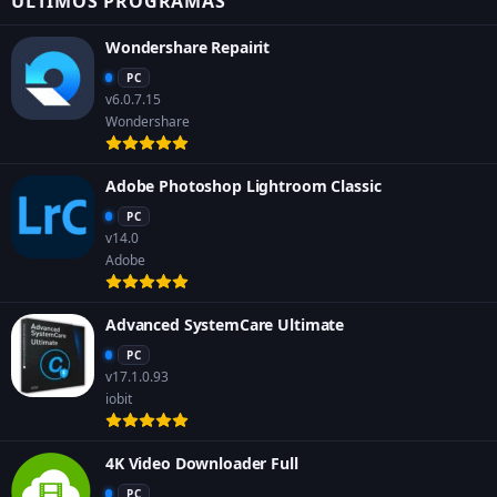
ÚLTIMOS PROGRAMAS
Wondershare Repairit
PC
v6.0.7.15
Wondershare
Adobe Photoshop Lightroom Classic
PC
v14.0
Adobe
Advanced SystemCare Ultimate
PC
v17.1.0.93
iobit
4K Video Downloader Full
PC