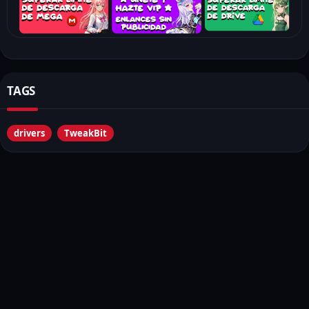
TweakBit Driver Updater realiza un escaneo completo de todos
los componentes de tu sistema para identificar los
controladores obsoletos o dañados. Este proceso automatizado
te ahorra tiempo y garantiza que no se te escape ninguna
actualización importante.
TAGS
2. Actualizaciones Seguras
drivers
TweakBit
El software cuenta con un amplia base de datos de
controladores originales, lo que garantiza que solo descargues
e instales las versiones auténticas y seguras. Esto evita el
riesgo de descargar controladores incorrectos o dañados que
puedan afectar el rendimiento de tu sistema.
3. Copias de Seguridad
Antes de realizar cualquier actualización, TweakBit Driver
Updater crea copias de seguridad de los controladores
existentes. Si surge algún problema durante el proceso de