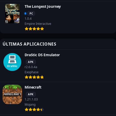
sistema está protegido y funcionando sin problemas.
The Longest Journey
PC
¡Descargar TweakBit Driver Updater
1.0.4
Crack y maximiza el potencial de tu
Empire Interactive
computadora hoy mismo! 🚀
ÚLTIMAS APLICACIONES
DraStic DS Emulator
APK
r2.6.0.4a
Exophase
Minecraft
APK
1.21.1.03
Mojang