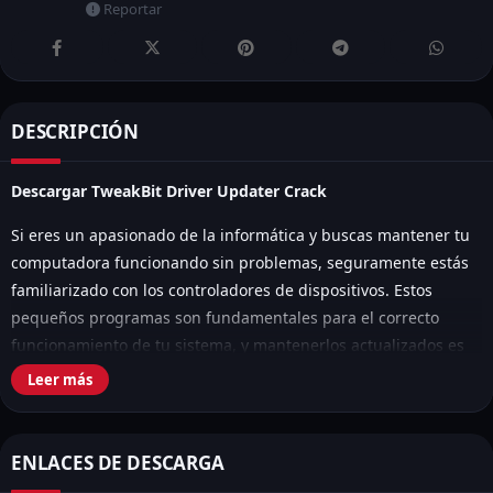
Reportar
DESCRIPCIÓN
Descargar TweakBit Driver Updater Crack
Si eres un apasionado de la informática y buscas mantener tu
computadora funcionando sin problemas, seguramente estás
familiarizado con los controladores de dispositivos. Estos
pequeños programas son fundamentales para el correcto
funcionamiento de tu sistema, y mantenerlos actualizados es
esencial para obtener el mejor rendimiento de tu equipo. Aquí
Leer más
es donde entra en juego el «TweakBit Driver Updater.»
ENLACES DE DESCARGA
Tabla de Contenidos
Mostrar