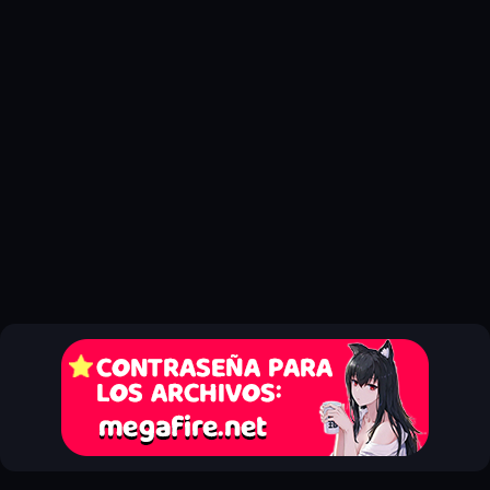
actualización, puedes restaurar fácilmente los controladores
anteriores y revertir los cambios.
4. Mejora del Rendimiento
Mantener tus controladores actualizados no solo mejora la
estabilidad del sistema, sino que también puede aumentar el
rendimiento general de tu computadora. Con TweakBit Driver
Updater, experimentarás un funcionamiento más fluido y sin
interrupciones.
Pasos sencillos para descargar TweakBit
Driver Updater Crack
⚠️
Nota importante
: Si bien la versión crackeada puede ser
tentadora, debes tener en cuenta que el uso de software pirata
es ilegal y puede tener consecuencias graves, como la
exposición a virus y malware. Además, no recibirás soporte ni