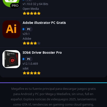
v1.10.0 32 y 64 Bits
Open Media
Adobe illustrator PC Gratis
PC
v29.1
Adobe
IObit Driver Booster Pro
PC
v12.1.0.469
iobit
Megafire es tu fuente principal para descargar juegos gratis
para Android y PC por Mega y Mediafire, sin virus, full en
español. Explora noticias de videojuegos 2025, lanzamientos
como GTA VI, tendencias en gaming como cloud gaming,