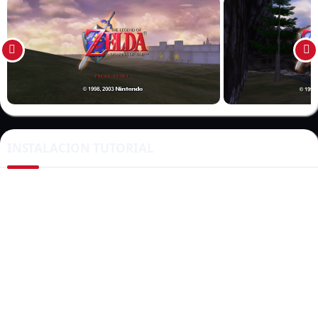
en el proceso de descarga e instalación de
Zelda Ocarina of
Time PC port
. Si eres un fanático de Zelda y quieres volver a
Hyrule desde la comodidad de tu ordenador, sigue leyendo.
¿Qué es Zelda Ocarina of Time?
Zelda Ocarina of Time
es un videojuego de acción y aventura
desarrollado por Nintendo para la consola Nintendo 64.
Lanzado en 1998, el juego sigue las aventuras de Link en su
INSTALACION TUTORIAL
misión para detener al malvado Ganondorf. Este título se ha
ganado un lugar especial en los corazones de muchos
jugadores y es considerado uno de los mejores videojuegos de
todos los tiempos.
Historia del PC Port
La idea de jugar
Zelda Ocarina of Time en PC
no es nueva.
Desde el lanzamiento del juego, los fanáticos han buscado
formas de emular la experiencia en diferentes plataformas. Sin