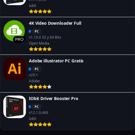
iobit
4K Video Downloader Full
PC
v1.10.0 32 y 64 Bits
Open Media
Adobe illustrator PC Gratis
PC
v29.1
Adobe
IObit Driver Booster Pro
PC
v12.1.0.469
iobit