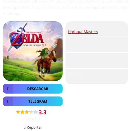
Además, es compatible con mods y múltiples plataformas, permitiendo
a los jugadores disfrutar de este clásico con las ventajas de la tecnología
moderna.
Desarrollador
Harbour Masters
Actualización
6 de Junio 2024
Tamaño
3.3 GB
Versión
8.0.5
DESCARGAR
TELEGRAM
3.3
/5
Votos:
3
Reportar