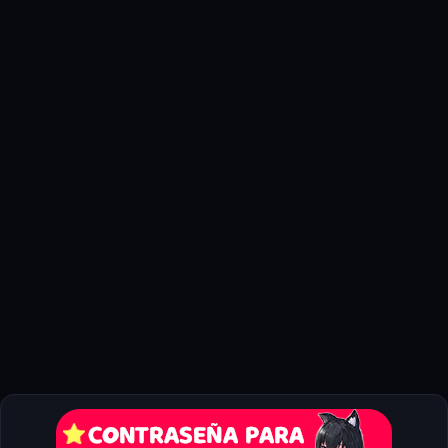
Además de los mods ya mencionados, hay muchos otros que
pueden enriquecer tu experiencia de juego. Algunos de los
más populares incluyen:
Mod de Randomizer:
Este mod cambia la ubicación de
objetos y recompensas, ofreciendo una nueva forma de
jugar cada vez.
Doblaje al español:
Si prefieres jugar con voces en español,
hay mods que añaden doblaje completo al juego.
Packs de música:
Cambia la banda sonora del juego por
nuevas composiciones o versiones orquestales.
Experiencia Multijugador
¿Sabías que también puedes jugar
Zelda Ocarina of Time
en
modo multijugador? Gracias a ciertos mods y herramientas,
ahora es posible explorar Hyrule junto a amigos. Algunos de
los mods más conocidos para esta función son: