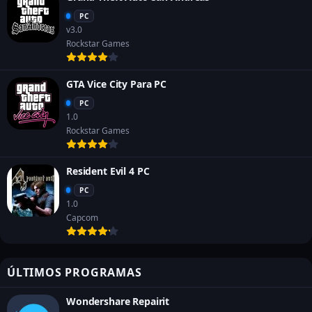
PC
v3.0
Rockstar Games
GTA Vice City Para PC
PC
1.0
Rockstar Games
Resident Evil 4 PC
PC
1.0
Capcom
ÚLTIMOS PROGRAMAS
Wondershare Repairit