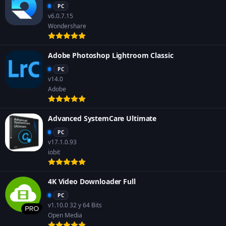
PC
v6.0.7.15
Wondershare
Adobe Photoshop Lightroom Classic
PC
v14.0
Adobe
Advanced SystemCare Ultimate
PC
v17.1.0.93
iobit
4K Video Downloader Full
PC
v1.10.0 32 y 64 Bits
Open Media