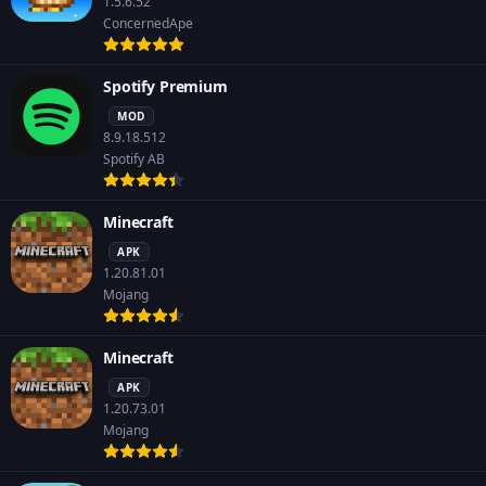
1.5.6.52
ConcernedApe
Spotify Premium
MOD
8.9.18.512
Spotify AB
Minecraft
APK
1.20.81.01
Mojang
Minecraft
APK
1.20.73.01
Mojang