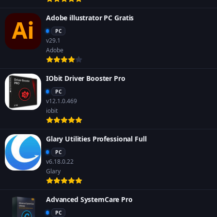
Adobe illustrator PC Gratis
PC
v29.1
Adobe
IObit Driver Booster Pro
PC
v12.1.0.469
iobit
Glary Utilities Professional Full
PC
v6.18.0.22
Glary
Advanced SystemCare Pro
PC