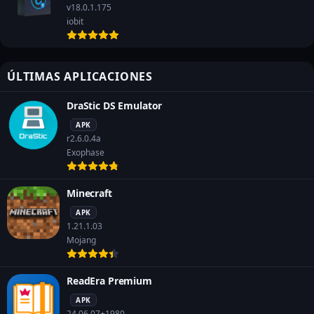
v18.0.1.175
iobit
ÚLTIMAS APLICACIONES
DraStic DS Emulator
APK
r2.6.0.4a
Exophase
Minecraft
APK
1.21.1.03
Mojang
ReadEra Premium
APK
24.06.07+1980