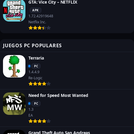
GTA: Vice City – NETFLIX
APK
1.72.42919648
Netflix Inc.
JUEGOS PC POPULARES
Terraria
PC
1.4.4.9
Re-Logic
Need for Speed Most Wanted
PC
1.3
EA
Grand Theft Auto San Andreas