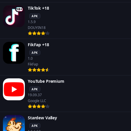
TikTok +18
APK
1.5.9
DOUYIN18
FikFap +18
APK
1.0
FikFap
YouTube Premium
APK
19.09.37
Google LLC
Stardew Valley
APK