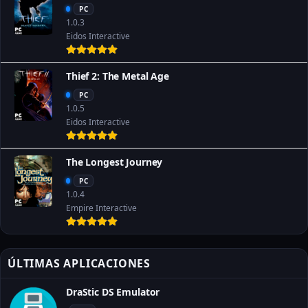
PC
1.0.3
Eidos Interactive
Thief 2: The Metal Age
PC
1.0.5
Eidos Interactive
The Longest Journey
PC
1.0.4
Empire Interactive
ÚLTIMAS APLICACIONES
DraStic DS Emulator