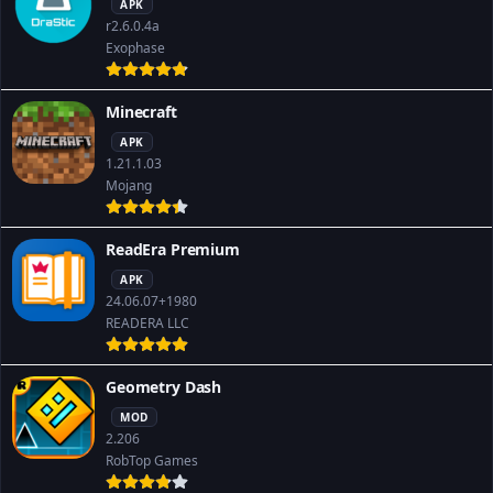
APK
r2.6.0.4a
Exophase
Minecraft
APK
1.21.1.03
Mojang
ReadEra Premium
APK
24.06.07+1980
READERA LLC
Geometry Dash
MOD
2.206
RobTop Games