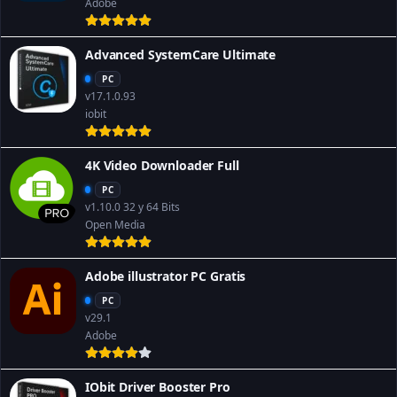
Adobe
Advanced SystemCare Ultimate
PC
v17.1.0.93
iobit
4K Video Downloader Full
PC
v1.10.0 32 y 64 Bits
Open Media
Adobe illustrator PC Gratis
PC
v29.1
Adobe
IObit Driver Booster Pro