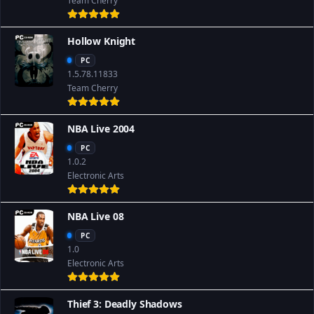
Team Cherry
Hollow Knight
PC
1.5.78.11833
Team Cherry
NBA Live 2004
PC
1.0.2
Electronic Arts
NBA Live 08
PC
1.0
Electronic Arts
Thief 3: Deadly Shadows