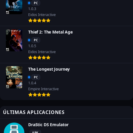
PC
1.0.3
Eidos Interactive
Thief 2: The Metal Age
PC
1.0.5
Eidos Interactive
The Longest Journey
PC
1.0.4
Empire Interactive
ÚLTIMAS APLICACIONES
DraStic DS Emulator
APK