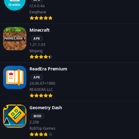
r2.6.0.4a
Exophase
Minecraft
APK
1.21.1.03
Mojang
ReadEra Premium
APK
24.06.07+1980
READERA LLC
Geometry Dash
MOD
2.206
RobTop Games