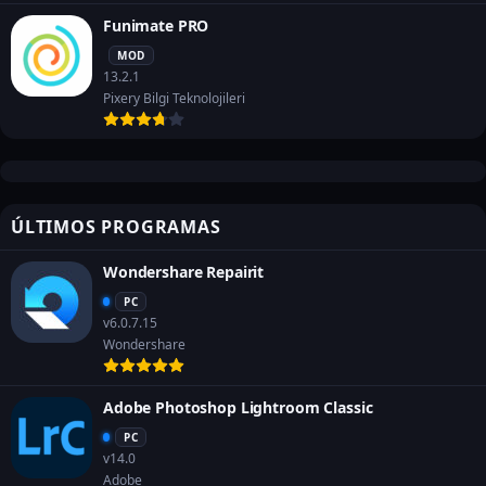
Funimate PRO
MOD
13.2.1
Pixery Bilgi Teknolojileri
ÚLTIMOS PROGRAMAS
Wondershare Repairit
PC
v6.0.7.15
Wondershare
Adobe Photoshop Lightroom Classic
PC
v14.0
Adobe