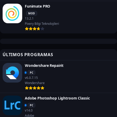
Funimate PRO
MOD
13.2.1
Pixery Bilgi Teknolojileri
ÚLTIMOS PROGRAMAS
Wondershare Repairit
PC
v6.0.7.15
Wondershare
Adobe Photoshop Lightroom Classic
PC
v14.0
Adobe