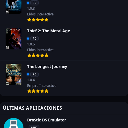
PC
1.0.3
Eidos Interactive
Thief 2: The Metal Age
PC
1.0.5
Eidos Interactive
The Longest Journey
PC
1.0.4
Empire Interactive
ÚLTIMAS APLICACIONES
DraStic DS Emulator
APK