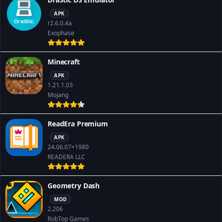
APK
r2.6.0.4a
Exophase
Minecraft
APK
1.21.1.03
Mojang
ReadEra Premium
APK
24.06.07+1980
READERA LLC
Geometry Dash
MOD
2.206
RobTop Games