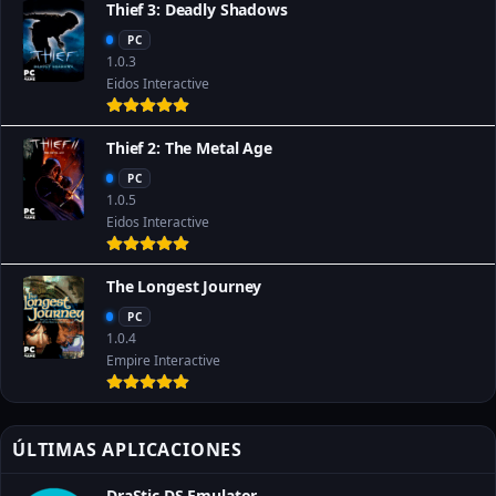
Thief 3: Deadly Shadows
PC
1.0.3
Eidos Interactive
Thief 2: The Metal Age
PC
1.0.5
Eidos Interactive
The Longest Journey
PC
1.0.4
Empire Interactive
ÚLTIMAS APLICACIONES
DraStic DS Emulator