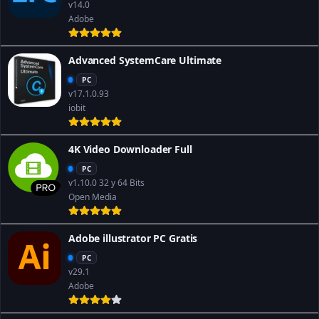
v14.0
Adobe
Advanced SystemCare Ultimate
PC
v17.1.0.93
iobit
4K Video Downloader Full
PC
v1.10.0 32 y 64 Bits
Open Media
Adobe illustrator PC Gratis
PC
v29.1
Adobe