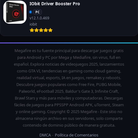
IObit Driver Booster Pro
PC
v12.1.0.469
iobit
Megafire es tu fuente principal para descargar juegos gratis
para Android y PC por Mega y Mediafire, sin virus, full en
español. Explora noticias de videojuegos 2025, lanzamientos
como GTA VI, tendencias en gaming como cloud gaming,
realidad virtual, esports, IA en juegos, remakes y reboots.
Descubre juegos populares como Free Fire, PUBG Mobile,
Palworld, eFootball 2025, Baldur's Gate 3, Infinite Craft,
Brawl Stars y más para móviles y computadoras. Descargas
fáciles de juegos para PPSSPP Android APK, uTorrent, Steam
y online gaming. Copyright © 2025 Megafire - Este sitio no
almacena ningún archivo en sus servidores, solo comparte
contenido de dominio público de manera gratuita.
DMCA
Política de Comentarios