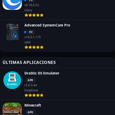
v6.18.0.22
Glary
Advanced SystemCare Pro
PC
v18.0.1.175
iobit
ÚLTIMAS APLICACIONES
DraStic DS Emulator
APK
r2.6.0.4a
Exophase
Minecraft
APK