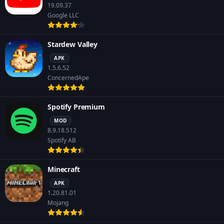
19.09.37
Google LLC
Stardew Valley
APK
1.5.6.52
ConcernedApe
Spotify Premium
MOD
8.9.18.512
Spotify AB
Minecraft
APK
1.20.81.01
Mojang