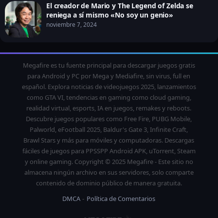
El creador de Mario y The Legend of Zelda se
reniega a sí mismo «No soy un genio»
noviembre 7, 2024
Megafire es tu fuente principal para descargar juegos gratis
para Android y PC por Mega y Mediafire, sin virus, full en
español. Explora noticias de videojuegos 2025, lanzamientos
como GTA VI, tendencias en gaming como cloud gaming,
realidad virtual, esports, IA en juegos, remakes y reboots.
Descubre juegos populares como Free Fire, PUBG Mobile,
Palworld, eFootball 2025, Baldur's Gate 3, Infinite Craft,
Brawl Stars y más para móviles y computadoras. Descargas
fáciles de juegos para PPSSPP Android APK, uTorrent, Steam
y online gaming. Copyright © 2025 Megafire - Este sitio no
almacena ningún archivo en sus servidores, solo comparte
contenido de dominio público de manera gratuita.
DMCA
Política de Comentarios