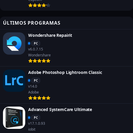
ÚLTIMOS PROGRAMAS
Wondershare Repairit
PC
v6.0.7.15
Wondershare
Adobe Photoshop Lightroom Classic
PC
v14.0
Adobe
Advanced SystemCare Ultimate
PC
v17.1.0.93
iobit