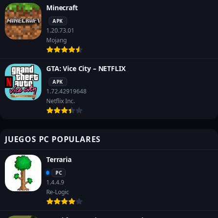
Minecraft
APK
1.20.73.01
Mojang
GTA: Vice City – NETFLIX
APK
1.72.42919648
Netflix Inc.
JUEGOS PC POPULARES
Terraria
PC
1.4.4.9
Re-Logic