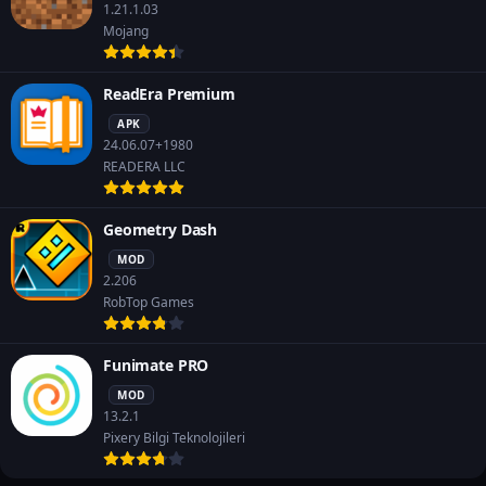
1.21.1.03
Mojang
ReadEra Premium
APK
24.06.07+1980
READERA LLC
Geometry Dash
MOD
2.206
RobTop Games
Funimate PRO
MOD
13.2.1
Pixery Bilgi Teknolojileri