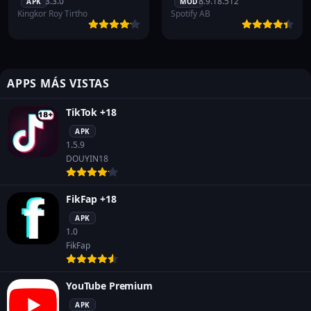
3.3.0
8.9.18.512
APK
MOD
Kingkor Roy Tirtho
Spotify AB
APPS MÁS VISTAS
TikTok +18
APK
1.5.9
DOUYIN18
FikFap +18
APK
1.0
FikFap
YouTube Premium
APK