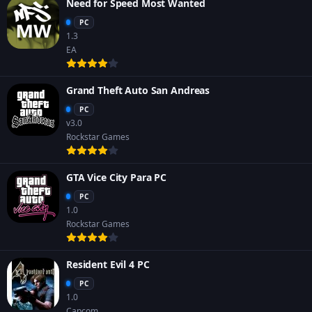
Need for Speed Most Wanted
PC
1.3
EA
Grand Theft Auto San Andreas
PC
v3.0
Rockstar Games
GTA Vice City Para PC
PC
1.0
Rockstar Games
Resident Evil 4 PC
PC
1.0
Capcom