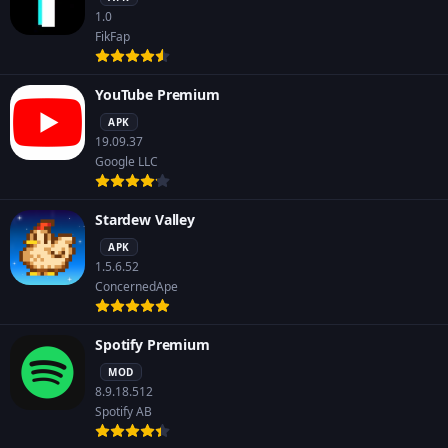
1.0
FikFap
YouTube Premium
APK
19.09.37
Google LLC
Stardew Valley
APK
1.5.6.52
ConcernedApe
Spotify Premium
MOD
8.9.18.512
Spotify AB