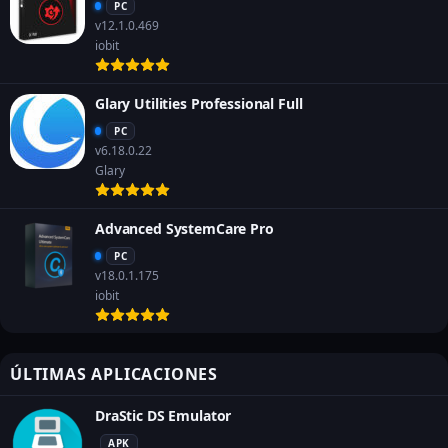
PC
v12.1.0.469
iobit
Glary Utilities Professional Full
PC
v6.18.0.22
Glary
Advanced SystemCare Pro
PC
v18.0.1.175
iobit
ÚLTIMAS APLICACIONES
DraStic DS Emulator
APK