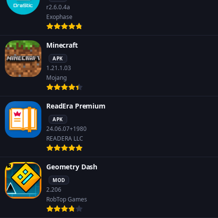
r2.6.0.4a
Exophase
Minecraft
APK
1.21.1.03
Mojang
ReadEra Premium
APK
24.06.07+1980
READERA LLC
Geometry Dash
MOD
2.206
RobTop Games