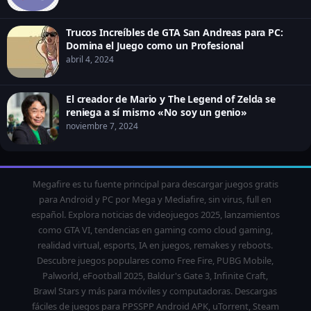
Trucos Increíbles de GTA San Andreas para PC:
Domina el Juego como un Profesional
abril 4, 2024
El creador de Mario y The Legend of Zelda se
reniega a sí mismo «No soy un genio»
noviembre 7, 2024
Megafire es tu fuente principal para descargar juegos gratis
para Android y PC por Mega y Mediafire, sin virus, full en
español. Explora noticias de videojuegos 2025, lanzamientos
como GTA VI, tendencias en gaming como cloud gaming,
realidad virtual, esports, IA en juegos, remakes y reboots.
Descubre juegos populares como Free Fire, PUBG Mobile,
Palworld, eFootball 2025, Baldur's Gate 3, Infinite Craft,
Brawl Stars y más para móviles y computadoras. Descargas
fáciles de juegos para PPSSPP Android APK, uTorrent, Steam