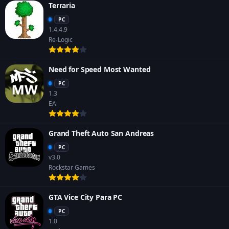
Terraria
PC
1.4.4.9
Re-Logic
Need for Speed Most Wanted
PC
1.3
EA
Grand Theft Auto San Andreas
PC
v3.0
Rockstar Games
GTA Vice City Para PC
PC
1.0