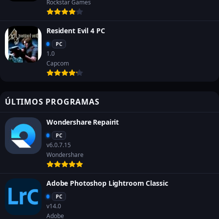
Rockstar Games
Resident Evil 4 PC
PC
1.0
Capcom
ÚLTIMOS PROGRAMAS
Wondershare Repairit
PC
v6.0.7.15
Wondershare
Adobe Photoshop Lightroom Classic
PC
v14.0
Adobe