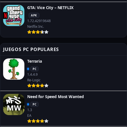
GTA: Vice City – NETFLIX
APK
1.72.42919648
Netflix Inc.
JUEGOS PC POPULARES
Terraria
PC
1.4.4.9
Re-Logic
Need for Speed Most Wanted
PC
1.3
EA