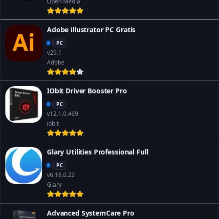
Open Media
Adobe illustrator PC Gratis
PC
v29.1
Adobe
IObit Driver Booster Pro
PC
v12.1.0.469
iobit
Glary Utilities Professional Full
PC
v6.18.0.22
Glary
Advanced SystemCare Pro