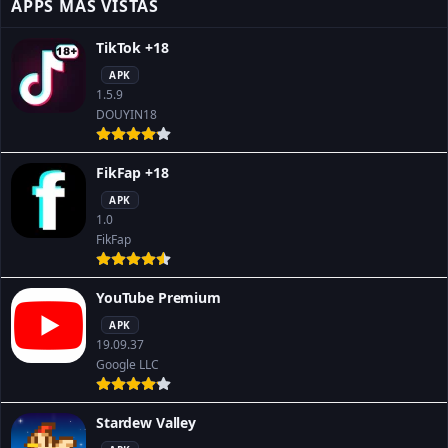
APPS MÁS VISTAS
TikTok +18
APK
1.5.9
DOUYIN18
FikFap +18
APK
1.0
FikFap
YouTube Premium
APK
19.09.37
Google LLC
Stardew Valley