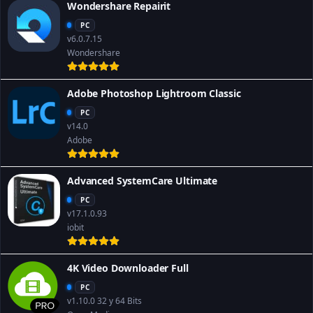
Wondershare Repairit
PC
v6.0.7.15
Wondershare
Adobe Photoshop Lightroom Classic
PC
v14.0
Adobe
Advanced SystemCare Ultimate
PC
v17.1.0.93
iobit
4K Video Downloader Full
PC
v1.10.0 32 y 64 Bits