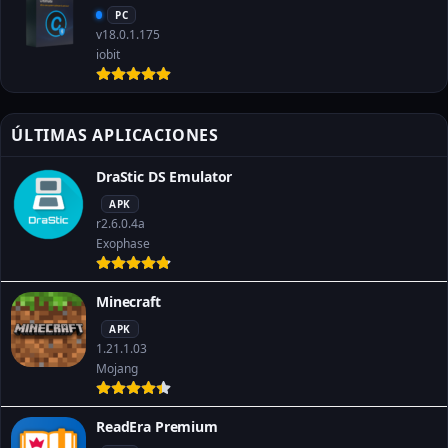
PC
v18.0.1.175
iobit
ÚLTIMAS APLICACIONES
DraStic DS Emulator
APK
r2.6.0.4a
Exophase
Minecraft
APK
1.21.1.03
Mojang
ReadEra Premium