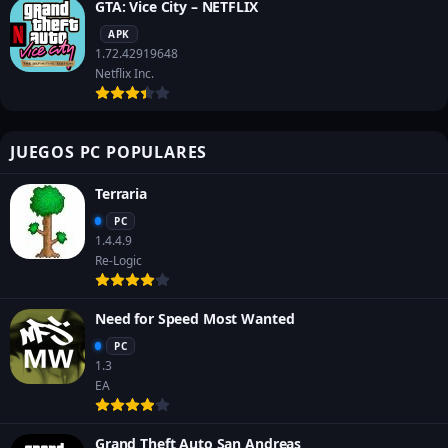
GTA: Vice City – NETFLIX
APK
1.72.42919648
Netflix Inc.
JUEGOS PC POPULARES
Terraria
PC
1.4.4.9
Re-Logic
Need for Speed Most Wanted
PC
1.3
EA
Grand Theft Auto San Andreas