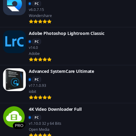
PC
v6.0.7.15
Wondershare
Adobe Photoshop Lightroom Classic
PC
v14.0
Adobe
Advanced SystemCare Ultimate
PC
v17.1.0.93
iobit
4K Video Downloader Full
PC
v1.10.0 32 y 64 Bits
Open Media