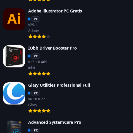
Adobe illustrator PC Gratis
PC
v29.1
Adobe
IObit Driver Booster Pro
PC
v12.1.0.469
iobit
Glary Utilities Professional Full
PC
v6.18.0.22
Glary
Advanced SystemCare Pro
PC