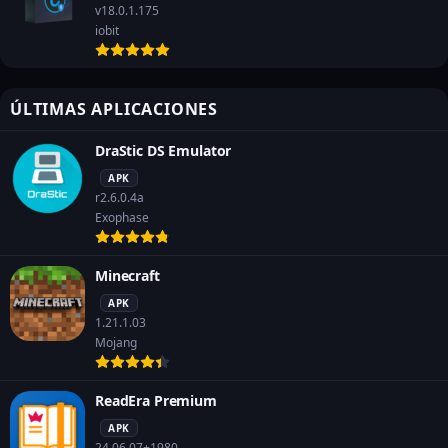
v18.0.1.175
iobit
ÚLTIMAS APLICACIONES
DraStic DS Emulator
APK
r2.6.0.4a
Exophase
Minecraft
APK
1.21.1.03
Mojang
ReadEra Premium
APK
24.06.07+1980