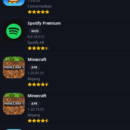
1.5.6.52
ConcernedApe
Spotify Premium
MOD
8.9.18.512
Spotify AB
Minecraft
APK
1.20.81.01
Mojang
Minecraft
APK
1.20.73.01
Mojang