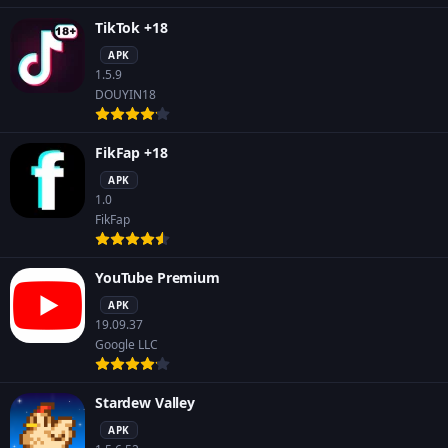
TikTok +18
APK
1.5.9
DOUYIN18
FikFap +18
APK
1.0
FikFap
YouTube Premium
APK
19.09.37
Google LLC
Stardew Valley
APK