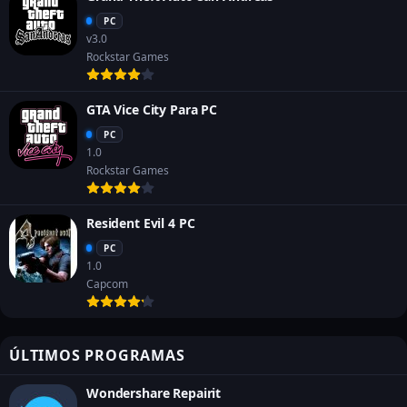
PC
v3.0
Rockstar Games
GTA Vice City Para PC
PC
1.0
Rockstar Games
Resident Evil 4 PC
PC
1.0
Capcom
ÚLTIMOS PROGRAMAS
Wondershare Repairit