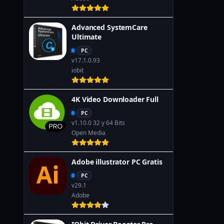
Advanced SystemCare
Ultimate
PC
v17.1.0.93
iobit
4K Video Downloader Full
PC
v1.10.0 32 y 64 Bits
Open Media
Adobe illustrator PC Gratis
PC
v29.1
Adobe