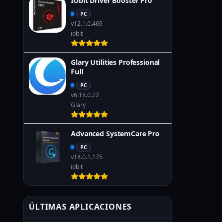
IObit Driver Booster Pro
PC
v12.1.0.469
iobit
Glary Utilities Professional
Full
PC
v6.18.0.22
Glary
Advanced SystemCare Pro
PC
v18.0.1.175
iobit
ÚLTIMAS APLICACIONES