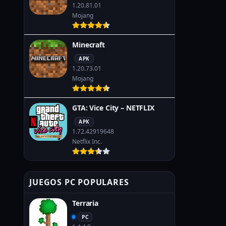
1.20.81.01
Mojang
Minecraft
APK
1.20.73.01
Mojang
GTA: Vice City – NETFLIX
APK
1.72.42919648
Netflix Inc.
JUEGOS PC POPULARES
Terraria
PC