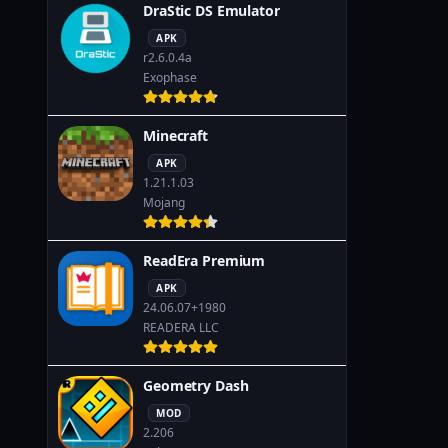
DraStic DS Emulator
APK
r2.6.0.4a
Exophase
Minecraft
APK
1.21.1.03
Mojang
ReadEra Premium
APK
24.06.07+1980
READERA LLC
Geometry Dash
MOD
2.206