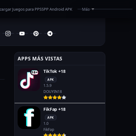
cargar Juegos para PPSSPP Android APK
Más
¿Como Descargar?
Superar Límite de Mega
Programas
Recomendados
APPS MÁS VISTAS
TikTok +18
APK
1.5.9
DOUYIN18
FikFap +18
APK
1.0
FikFap