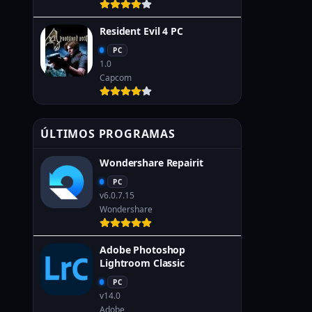
Resident Evil 4 PC
PC
1.0
Capcom
ÚLTIMOS PROGRAMAS
Wondershare Repairit
PC
v6.0.7.15
Wondershare
Adobe Photoshop
Lightroom Classic
PC
v14.0
Adobe