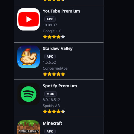
YouTube Premium
APK
19.09.37
Google LLC
Stardew Valley
APK
1.5.6.52
ConcernedApe
Spotify Premium
MOD
8.9.18.512
Spotify AB
Minecraft
APK