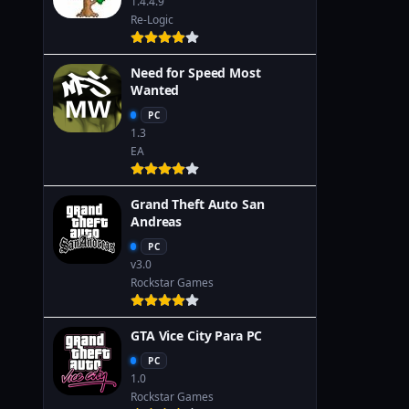
1.4.4.9
Re-Logic
Need for Speed Most
Wanted
PC
1.3
EA
Grand Theft Auto San
Andreas
PC
v3.0
Rockstar Games
GTA Vice City Para PC
PC
1.0
Rockstar Games