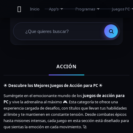
Inicio
App’s
Programas
Juegos PC
APK
Adobe
Multiplayer
Juegos APK
Activadores
Altos Requi
Antivirus y Antimalware
Medios Req
Diseño y Edicion
Bajos Requi
Drivers
Eroge
Limpieza y Optimización
ACCIÓN
Ofimática
3D
Programación
🌟
Descubre los Mejores Juegos de Acción para PC
🌟
Utilidades
Sumérgete en el emocionante mundo de los
juegos de acción para
PC
y vive la adrenalina al máximo 🎮. Esta categoría te ofrece una
experiencia cargada de desafíos, con títulos que llevan tus habilidades
al límite y te mantienen en constante tensión. Desde combates épicos
hasta misiones intensas, cada juego en esta sección está diseñado para
que sientas la emoción en cada movimiento. 🚀