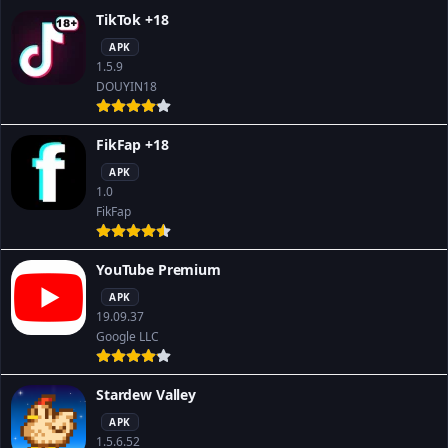
TikTok +18
APK
1.5.9
DOUYIN18
FikFap +18
APK
1.0
FikFap
YouTube Premium
APK
19.09.37
Google LLC
Stardew Valley
APK
1.5.6.52