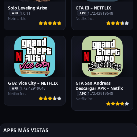
Solo Leveling:Arise
GTA III – NETFLIX
1.0.11
1.72.42919648
APK
APK
Netmarble
Netflix Inc.
GTA: Vice City – NETFLIX
GTA San Andreas
Descargar APK – Netfix
1.72.42919648
APK
1.72.42919648
Netflix Inc.
APK
Netflix Inc.
APPS MÁS VISTAS