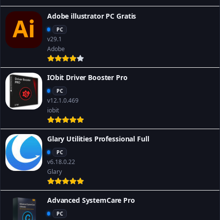
Adobe illustrator PC Gratis
PC
v29.1
Adobe
IObit Driver Booster Pro
PC
v12.1.0.469
iobit
Glary Utilities Professional Full
PC
v6.18.0.22
Glary
Advanced SystemCare Pro
PC