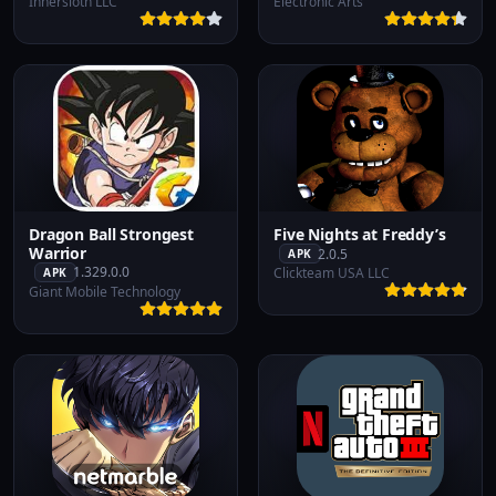
Innersloth LLC
Electronic Arts
Dragon Ball Strongest
Five Nights at Freddy’s
Warrior
2.0.5
APK
1.329.0.0
Clickteam USA LLC
APK
Giant Mobile Technology