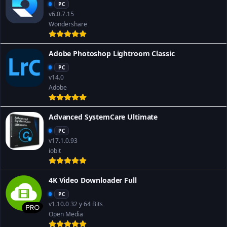
PC
v6.0.7.15
Wondershare
Adobe Photoshop Lightroom Classic
PC
v14.0
Adobe
Advanced SystemCare Ultimate
PC
v17.1.0.93
iobit
4K Video Downloader Full
PC
v1.10.0 32 y 64 Bits
Open Media