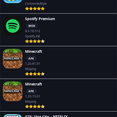
ConcernedApe
Spotify Premium
MOD
8.9.18.512
Spotify AB
Minecraft
APK
1.20.81.01
Mojang
Minecraft
APK
1.20.73.01
Mojang
GTA: Vice City – NETFLIX