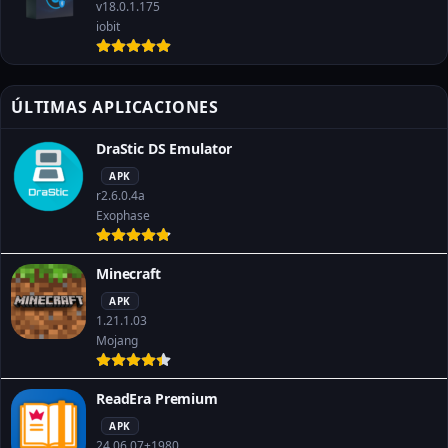
v18.0.1.175
iobit
ÚLTIMAS APLICACIONES
DraStic DS Emulator
APK
r2.6.0.4a
Exophase
Minecraft
APK
1.21.1.03
Mojang
ReadEra Premium
APK
24.06.07+1980