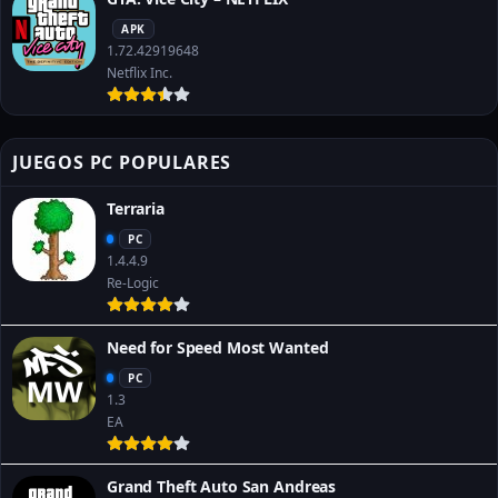
APK
1.72.42919648
Netflix Inc.
JUEGOS PC POPULARES
Terraria
PC
1.4.4.9
Re-Logic
Need for Speed Most Wanted
PC
1.3
EA
Grand Theft Auto San Andreas