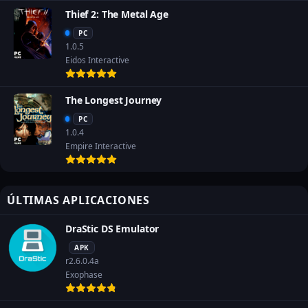
Thief 2: The Metal Age
PC
1.0.5
Eidos Interactive
The Longest Journey
PC
1.0.4
Empire Interactive
ÚLTIMAS APLICACIONES
DraStic DS Emulator
APK
r2.6.0.4a
Exophase