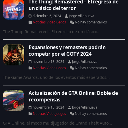
The Thing: Remastered – El regreso de
un clásico del terror
diciembre 6, 2024
Jorge Villanueva
Noticias Videojuegos
No hay comentarios
The Thing: Remastered - El regreso de un clásico...
Expansiones y remasters podrán
competir por el GOTY 2024
noviembre 18, 2024
Jorge Villanueva
Noticias Videojuegos
No hay comentarios
The Game Awards, uno de los eventos más esperados...
Actualización de GTA Online: Doble de
recompensas
noviembre 15, 2024
Jorge Villanueva
Noticias Videojuegos
No hay comentarios
GTA Online, el modo multijugador de Grand Theft Auto...