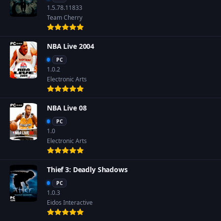
1.5.78.11833
Team Cherry
NBA Live 2004
PC
1.0.2
Electronic Arts
NBA Live 08
PC
1.0
Electronic Arts
Thief 3: Deadly Shadows
PC
1.0.3
Eidos Interactive