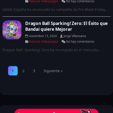
Noticias Videojuegos
No hay comentarios
GAME España ha anunciado su campaña de Pre-Black Friday...
Dragon Ball Sparking! Zero: El Éxito que
Bandai quiere Mejorar
noviembre 13, 2024
Jorge Villanueva
Noticias Videojuegos
No hay comentarios
Dragon Ball: Sparking! Zero ha irrumpido en el mercado...
1
2
3
Siguiente »