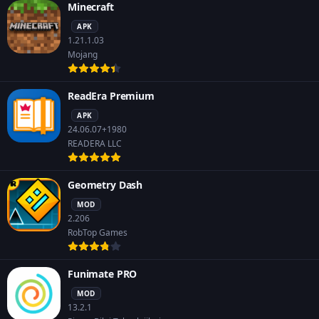
Minecraft
APK
1.21.1.03
Mojang
ReadEra Premium
APK
24.06.07+1980
READERA LLC
Geometry Dash
MOD
2.206
RobTop Games
Funimate PRO
MOD
13.2.1