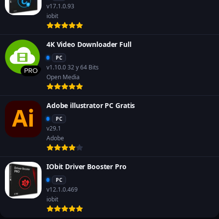
v17.1.0.93
iobit
4K Video Downloader Full
PC
v1.10.0 32 y 64 Bits
Open Media
Adobe illustrator PC Gratis
PC
v29.1
Adobe
IObit Driver Booster Pro
PC
v12.1.0.469
iobit